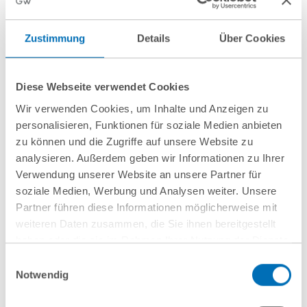
juliane.hensel@cms-hs.com
Zustimmung
Details
Über Cookies
Dr. Anna-Maja Schaefer, LL.M.
Counsel, CMS Deutschland
Diese Webseite verwendet Cookies
Wir verwenden Cookies, um Inhalte und Anzeigen zu
T
+49 30 20360 2809
personalisieren, Funktionen für soziale Medien anbieten
anna-maja.schaefer@cms-
zu können und die Zugriffe auf unsere Website zu
hs.com
analysieren. Außerdem geben wir Informationen zu Ihrer
Verwendung unserer Website an unsere Partner für
soziale Medien, Werbung und Analysen weiter. Unsere
Partner führen diese Informationen möglicherweise mit
weiteren Daten zusammen, die Sie ihnen bereitgestellt
haben oder die sie im Rahmen Ihrer Nutzung der Dienste
gesammelt haben. Sie geben Einwilligung zu unseren
Einwilligungsauswahl
Cookies, wenn Sie unsere Webseite weiterhin nutzen.
Notwendig
Hinweis auf die Verarbeitung Ihrer personenbezogenen
Daten in den USA durch Google:
Indem Sie auf „Cookies