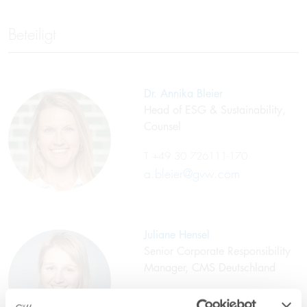
Beteiligt
Dr. Annika Bleier
Head of ESG & Sustainability,
Counsel
T
+49 30 726111-170
a.bleier@gvw.com
Juliane Hensel
Senior Corporate Responsibility
Manager, CMS Deutschland
T
+49 1515 0864979