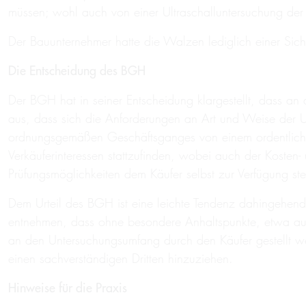
müssen; wohl auch von einer Ultraschalluntersuchung de
Der Bauunternehmer hatte die Walzen lediglich einer Sic
Die Entscheidung des BGH
Der BGH hat in seiner Entscheidung klargestellt, dass a
aus, dass sich die Anforderungen an Art und Weise der 
ordnungsgemäßen Geschäftsganges von einem ordentlichen
Verkäuferinteressen stattzufinden, wobei auch der Kosten-
Prüfungsmöglichkeiten dem Käufer selbst zur Verfügung st
Dem Urteil des BGH ist eine leichte Tendenz dahingehend 
entnehmen, dass ohne besondere Anhaltspunkte, etwa aus
an den Untersuchungsumfang durch den Käufer gestellt wer
einen sachverständigen Dritten hinzuziehen.
Hinweise für die Praxis