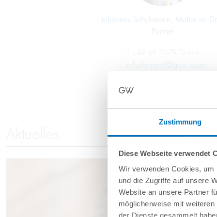
Johannes Schuhmann, Maître en Dr
Partner
T
+49 69 707970-149
j.schuhmann@gvw.com
Zustimmung
Aktuelles
Diese Webseite verwendet 
Wir verwenden Cookies, um I
und die Zugriffe auf unsere 
Website an unsere Partner fü
möglicherweise mit weiteren
der Dienste gesammelt haben