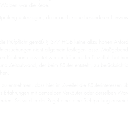
r Walzen war die Rede.
htprüfung unterzogen, da er auch keine besonderen Hinweise
n die Prüfpflicht gemäß § 377 HGB keine allzu hohen Anfor
Untersuchungen nicht allgemein festlegen lasse. Maßgebe
 Kaufmann erwartet werden können. Im Einzelfall hat hie
 und Zeitaufwand, der beim Käufer entsteht, zu berücksichti
ehen.
zu entnehmen, dass hier im Zweifel die Käuferinteressen üb
 Erfahrungen mit demselben Verkäufer oder derselben War
den. So wird in der Regel eine reine Sichtprüfung ausreiche