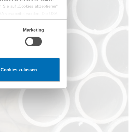
 Sie auf „Cookies akzeptieren“
USA verarbeitet werden. Die USA
dem Datenschutzniveau
chungszwecken, gegebenenfalls
Marketing
en“ klicken, findet die
Cookies zulassen