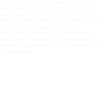
Bis dahin gelten die alten verfassungswidrigen
ünf Jahre ab der Verkündung, längstens aber bis zum 31.
egelung zu entwerfen und durch den
ahren durchgeführt werden. Angesichts der Anzahl von
ind dies straffe Zeitvorgaben. Hessen und
ngsverfahren eingebracht, der jedoch in der
tzgeber bis zum 31. Dezember 2019 eine Neuregelung
immensen Verwaltungsaufwands der mit einer Neubewertung
riert werden dürfte.