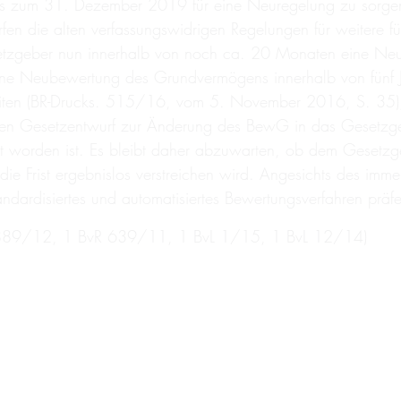
 zum 31. Dezember 2019 für eine Neuregelung zu sorgen. 
en die alten verfassungswidrigen Regelungen für weitere f
zgeber nun innerhalb von noch ca. 20 Monaten eine Neur
ne Neubewertung des Grundvermögens innerhalb von fünf J
iten (BR-Drucks. 515/16, vom 5. November 2016, S. 35), s
n Gesetzentwurf zur Änderung des BewG in das Gesetzgebu
edet worden ist. Es bleibt daher abzuwarten, ob dem Gese
m die Frist ergebnislos verstreichen wird. Angesichts des 
andardisiertes und automatisiertes Bewertungsverfahren präfe
vR 889/12, 1 BvR 639/11, 1 BvL 1/15, 1 BvL 12/14)