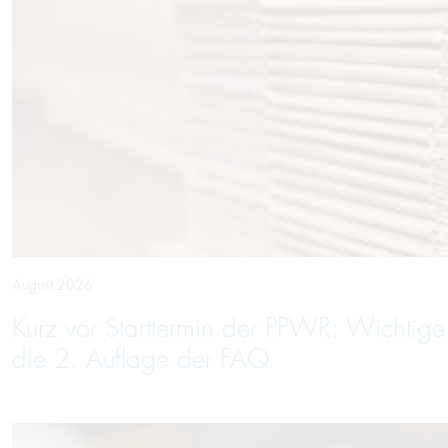
August 2026
Kurz vor Starttermin der PPWR: Wichtig
die 2. Auflage der FAQ