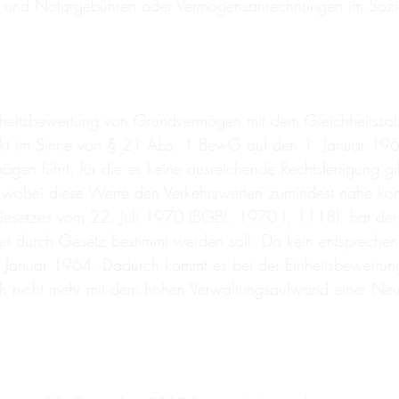
s- und Notargebühren oder Vermögensanrechnungen im Sozia
nheitsbewertung von Grundvermögen mit dem Gleichheitssatz
punkt im Sinne von § 21 Abs. 1 BewG auf den 1. Januar 19
en führt, für die es keine ausreichende Rechtsfertigung 
n, wobei diese Werte den Verkehrswerten zumindest nahe ko
Gesetzes vom 22. Juli 1970 (BGBl. 1970 I, 1118), hat de
t durch Gesetz bestimmt werden soll. Da kein entsprechend
 1. Januar 1964. Dadurch kommt es bei der Einheitsbewert
auch nicht mehr mit dem hohen Verwaltungsaufwand einer Ne