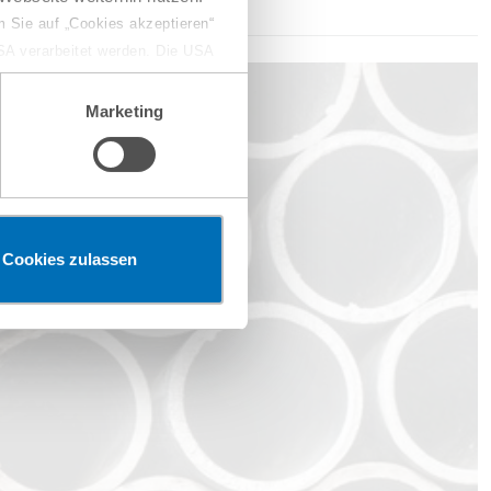
 Sie auf „Cookies akzeptieren“
USA verarbeitet werden. Die USA
dem Datenschutzniveau
chungszwecken, gegebenenfalls
Marketing
en“ klicken, findet die
Cookies zulassen