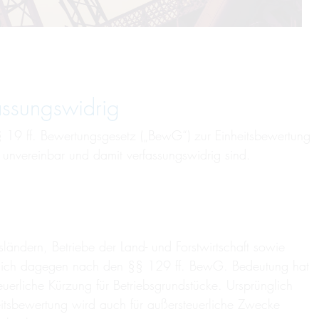
assungswidrig
§ 19 ff. Bewertungsgesetz („BewG“) zur Einheitsbewertung
unvereinbar und damit verfassungswidrig sind.
ändern, Betriebe der Land- und Forstwirtschaft sowie
et sich dagegen nach den §§ 129 ff. BewG. Bedeutung hat
erliche Kürzung für Betriebsgrundstücke. Ursprünglich
eitsbewertung wird auch für außersteuerliche Zwecke