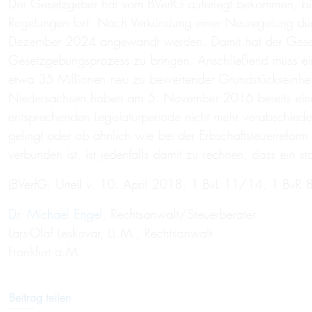
Der Gesetzgeber hat vom BVerfG auferlegt bekommen, bis
Regelungen fort. Nach Verkündung einer Neuregelung dürf
Dezember 2024 angewandt werden. Damit hat der Geset
Gesetzgebungsprozess zu bringen. Anschließend muss ei
etwa 35 Millionen neu zu bewertender Grundstückseinhe
Niedersachsen haben am 5. November 2016 bereits eine
entsprechenden Legislaturperiode nicht mehr verabschi
gelingt oder ob ähnlich wie bei der Erbschaftsteuerrefor
verbunden ist, ist jedenfalls damit zu rechnen, dass ein st
(BVerfG, Urteil v. 10. April 2018, 1 BvL 11/14, 1 B
Dr. Michael Engel
, Rechtsanwalt/Steuerberater
Lars-Olaf Leskovar, LL.M., Rechtsanwalt
Frankfurt a.M.
Beitrag teilen