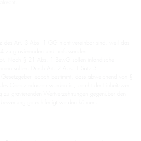
lrecht.
 des Art. 3 Abs. 1 GG nicht vereinbar sind, weil das
64 zu gravierenden und umfassenden
gibt. Nach § 21 Abs. 1 BewG sollen inländische
mmen sollen. Durch Art. 2 Abs. 1 Satz 3
r Gesetzgeber jedoch bestimmt, dass abweichend von §
es Gesetz erlassen worden ist, beruht der Einheitswert
ung zu gravierenden Wertverzehrrungen gegenüber den
ubewertung gerechtfertigt werden können.