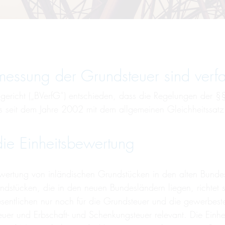
messung der Grundsteuer sind verf
gericht („BVerfG“) entschieden, dass die Regelungen der §
 seit dem Jahre 2002 mit dem allgemeinen Gleichheitssatz 
ie Einheitsbewertung
wertung von inländischen Grundstücken in den alten Bundesl
undstücken, die in den neuen Bundesländern liegen, richt
ntlichen nur noch für die Grundsteuer und die gewerbesteu
euer und Erbschaft- und Schenkungsteuer relevant. Die Einh