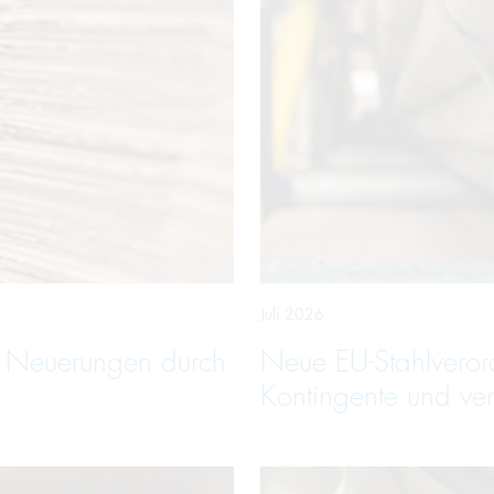
Juli 2026
e Neuerungen durch
Neue EU-Stahlveror
Kontingente und ver