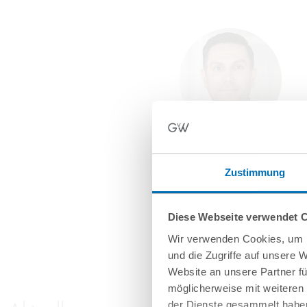
Dr. Michael Engel
Partner
Zustimmung
T
+49 69 707970-117
m.engel@gvw.com
Diese Webseite verwendet 
Wir verwenden Cookies, um I
und die Zugriffe auf unsere 
Website an unsere Partner fü
möglicherweise mit weiteren
der Dienste gesammelt haben