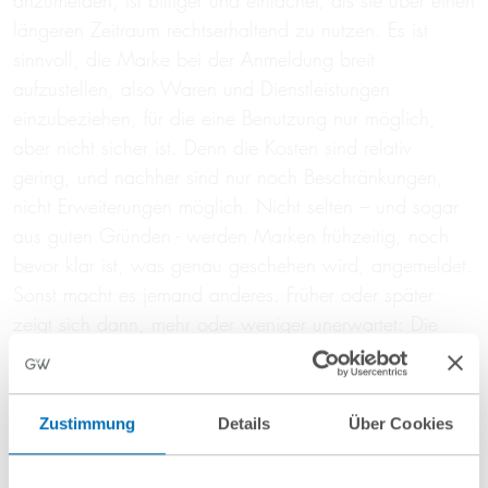
anzumelden, ist billiger und einfacher, als sie über einen
längeren Zeitraum rechtserhaltend zu nutzen. Es ist
sinnvoll, die Marke bei der Anmeldung breit
aufzustellen, also Waren und Dienstleistungen
einzubeziehen, für die eine Benutzung nur möglich,
aber nicht sicher ist. Denn die Kosten sind relativ
gering, und nachher sind nur noch Beschränkungen,
nicht Erweiterungen möglich. Nicht selten – und sogar
aus guten Gründen - werden Marken frühzeitig, noch
bevor klar ist, was genau geschehen wird, angemeldet.
Sonst macht es jemand anderes. Früher oder später
zeigt sich dann, mehr oder weniger unerwartet: Die
Marke wurde nicht genutzt und wird es auch in
absehbarer Zeit nicht. Es ist dann verlockend, statt viel
Geld in die Nutzung der Marke in Märkten zu
Zustimmung
Details
Über Cookies
investieren, die vielleicht irgendwann relevant werden –
die Marke „INTEL“ z.B. ist seit 2001 beim EUIPO u.a.