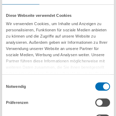
Diese Webseite verwendet Cookies
Wir verwenden Cookies, um Inhalte und Anzeigen zu
personalisieren, Funktionen für soziale Medien anbieten
zu können und die Zugriffe auf unsere Website zu
Johannes Schuhmann, Maître
analysieren. Außerdem geben wir Informationen zu Ihrer
en Droit
Verwendung unserer Website an unsere Partner für
Partner
soziale Medien, Werbung und Analysen weiter. Unsere
Partner führen diese Informationen möglicherweise mit
T
+49 69 707970-149
weiteren Daten zusammen, die Sie ihnen bereitgestellt
j.schuhmann@gvw.com
haben oder die sie im Rahmen Ihrer Nutzung der Dienste
gesammelt haben. Sie geben Einwilligung zu unseren
Einwilligungsauswahl
Cookies, wenn Sie unsere Webseite weiterhin nutzen.
Notwendig
Hinweis auf die Verarbeitung Ihrer personenbezogenen
Daten in den USA durch Google:
Indem Sie auf „Cookies
Präferenzen
Aktuelles
akzeptieren“ klicken, willigen Sie zugleich gem. Art. 49 Abs. 1
S. 1 lit. a DSGVO darin ein, dass Ihre Daten in den USA