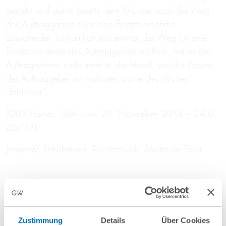
besteht und damit bereits dem Grunde nach der Weg
des Auftraggebers über eine Ersatzvornahme
ausscheidet. Ist nämlich erst einmal der Weg für eine
Ersatzvornahme des Auftraggebers eröffnet, hat es der
Auftragnehmer nicht mehr in der Hand, welche Kosten
der Auftraggeber im wahrsten Sinne des Wortes
„fabriziert“.
(OLG Hamm, Urteil vom 25. November 2014 – 24 U
46/13)
Johannes Schuhmann
, Rechtanwalt, Maître en Droit
Beitrag teilen
Zustimmung
Details
Über Cookies