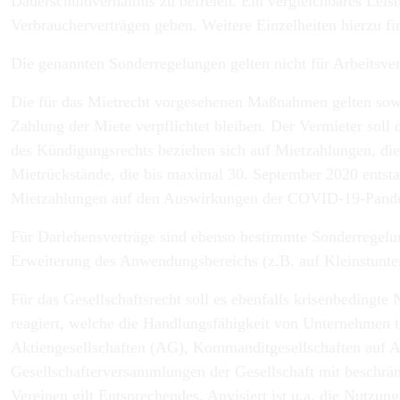
Dauerschuldverhältnis zu befreien. Ein vergleichbares Lei
Verbraucherverträgen geben. Weitere Einzelheiten hierzu f
Die genannten Sonderregelungen gelten nicht für Arbeitsver
Die für das
Mietrecht
vorgesehenen Maßnahmen gelten sowoh
Zahlung der Miete verpflichtet bleiben. Der Vermieter sol
des Kündigungsrechts beziehen sich auf Mietzahlungen, die
Mietrückstände, die bis maximal 30. September 2020 entsta
Mietzahlungen auf den Auswirkungen der COVID-19-Pandemi
Für
Darlehensverträge
sind ebenso bestimmte Sonderregelung
Erweiterung des Anwendungsbereichs (z.B. auf Kleinstuntern
Für das
Gesellschaftsrecht
soll es ebenfalls krisenbedingt
reagiert, welche die Handlungsfähigkeit von Unternehmen t
Aktiengesellschaften (AG), Kommanditgesellschaften auf A
Gesellschafterversammlungen der Gesellschaft mit beschr
Vereinen gilt Entsprechendes. Anvisiert ist u.a. die Nutzu