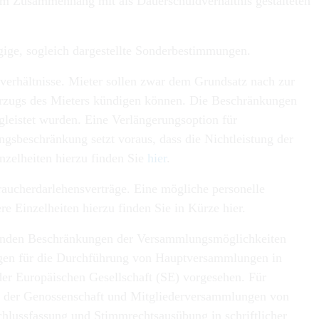
 im Zusammenhang mit als Dauerschuldverhältnis gestalteten
gige, sogleich dargestellte Sonderbestimmungen.
rhältnisse. Mieter sollen zwar dem Grundsatz nach zur
sverzugs des Mieters kündigen können. Die Beschränkungen
gleistet wurden. Eine Verlängerungsoption für
gsbeschränkung setzt voraus, dass die Nichtleistung der
zelheiten hierzu finden Sie
hier
.
raucherdarlehensverträge. Eine mögliche personelle
e Einzelheiten hierzu finden Sie in Kürze hier.
eltenden Beschränkungen der Versammlungsmöglichkeiten
rungen für die Durchführung von Hauptversammlungen in
er Europäischen Gesellschaft (SE) vorgesehen. Für
n der Genossenschaft und Mitgliederversammlungen von
schlussfassung und Stimmrechtsausübung in schriftlicher