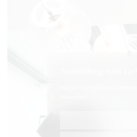
Anmeldung zum GvW
Melden Sie sich hier zu unser
informiert!