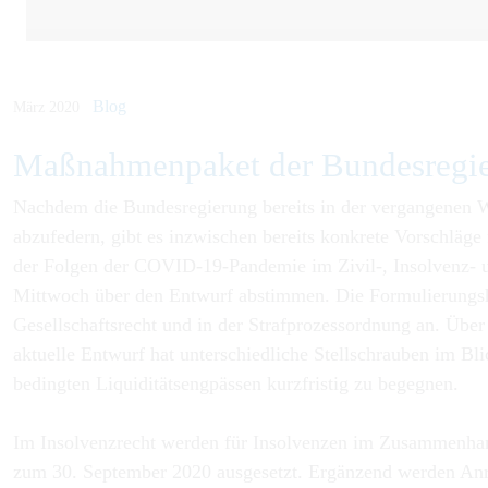
Blog
März 2020
Maßnahmen­paket der Bundes­re­g
Nachdem die Bundesregierung bereits in der vergangenen 
abzufedern, gibt es inzwischen bereits konkrete Vorschläg
der Folgen der COVID-19-Pandemie im Zivil-, Insolvenz- un
Mittwoch über den Entwurf abstimmen. Die Formulierungshi
Gesellschaftsrecht und in der Strafprozessordnung an. Über
aktuelle Entwurf hat unterschiedliche Stellschrauben im 
bedingten Liquiditätsengpässen kurzfristig zu begegnen.
Im
Insolvenzrecht
werden für Insolvenzen im Zusammenhang
zum 30. September 2020 ausgesetzt. Ergänzend werden Anre