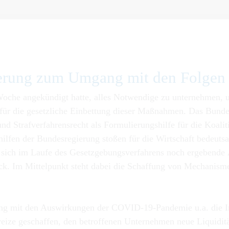
ierung zum Um­gang mit den Fol­g
Woche angekündigt hatte, alles Notwendige zu unternehmen,
e für die gesetzliche Einbettung dieser Maßnahmen. Das Bund
d Strafverfahrensrecht als Formulierungshilfe für die Koalit
lfen der Bundesregierung stoßen für die Wirtschaft bedeuts
 sich im Laufe des Gesetzgebungsverfahrens noch ergebende Ä
Blick. Im Mittelpunkt steht dabei die Schaffung von Mechani
 mit den Auswirkungen der COVID-19-Pandemie u.a. die Inso
ize geschaffen, den betroffenen Unternehmen neue Liquiditä