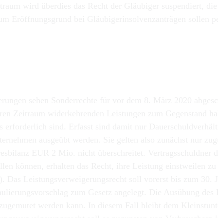
itraum wird überdies das Recht der Gläubiger suspendiert, di
zum Eröffnungsgrund bei Gläubigerinsolvenzanträgen sollen 
rungen sehen Sonderrechte für vor dem 8. März 2020 abgesch
geren Zeitraum widerkehrenden Leistungen zum Gegenstand ha
erforderlich sind. Erfasst sind damit nur Dauerschuldverhäl
nternehmen ausgeübt werden. Sie gelten also zunächst nur zu
resbilanz EUR 2 Mio. nicht überschreitet. Vertragsschuldner
en können, erhalten das Recht, ihre Leistung einstweilen zu 
. Das Leistungsverweigerungsrecht soll vorerst bis zum 30. Ju
mulierungsvorschlag zum Gesetz angelegt. Die Ausübung des 
 zugemutet werden kann. In diesem Fall bleibt dem Kleinstu