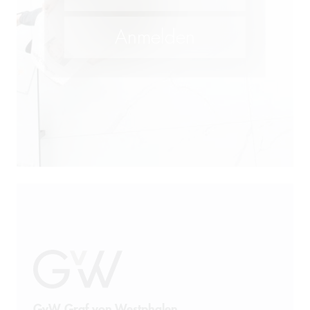
GvW Graf von Westphalen