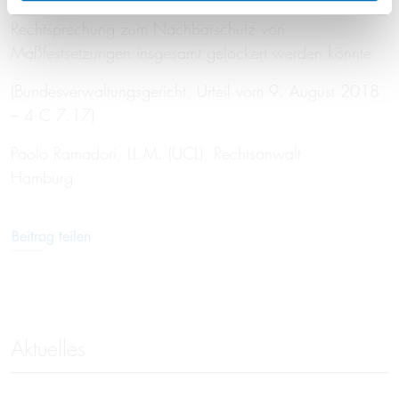
deutet auch an, dass die bisher zurückhaltende
Rechtsprechung zum Nachbarschutz von
Maßfestsetzungen insgesamt gelockert werden könnte
(Bundesverwaltungsgericht, Urteil vom 9. August 2018
– 4 C 7.17)
Paolo Ramadori, LL.M. (UCL), Rechtsanwalt
Hamburg
Beitrag teilen
Aktuelles