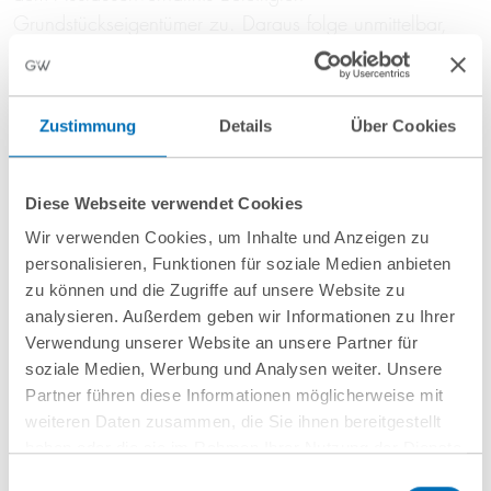
Grundstückseigentümer zu. Daraus folge unmittelbar,
dass der einzelne Eigentümer die Maßfestsetzungen aus
einer eigenen Rechtsposition heraus auch klageweise
verteidigen könne.
Zustimmung
Details
Über Cookies
Damit werde dem städtebaulichen Konzept des
historischen Plangebers nicht nachträglich ein Inhalt
Diese Webseite verwendet Cookies
beigemessen, der mit seinem Willen nicht mehr
Wir verwenden Cookies, um Inhalte und Anzeigen zu
übereinstimme. Die Auslegung erlaube nur, dass ein
personalisieren, Funktionen für soziale Medien anbieten
Nachbar Verstöße gegen das Konzept geltend machen
zu können und die Zugriffe auf unsere Website zu
dürfe, wie es in den Maßfestsetzungen zum Ausdruck
analysieren. Außerdem geben wir Informationen zu Ihrer
gekommen sei.
Verwendung unserer Website an unsere Partner für
soziale Medien, Werbung und Analysen weiter. Unsere
Hinsichtlich der Frage, ob der historische Plangeber im
Partner führen diese Informationen möglicherweise mit
Fall des Wannseer Uferbereichs das nachbarliche
weiteren Daten zusammen, die Sie ihnen bereitgestellt
Austauschverhältnis im Blick gehabt habe, sah sich das
haben oder die sie im Rahmen Ihrer Nutzung der Dienste
Bundesverwaltungsgericht an die Feststellungen des
gesammelt haben. Sie geben Einwilligung zu unseren
Einwilligungsauswahl