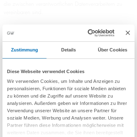
die zwischen verantwortlichen Datenverarbeitern zu
vereinbaren sind.
Der EuGH hat weiter klargestellt, dass der
Verantwortliche sich nicht auf die bloßen
Vertragsklauseln beschränken darf. Er muss vielmehr
Zustimmung
Details
Über Cookies
überprüfen, ob der Datenimporteur in seinem
Heimatland die Daten auch entsprechend verarbeiten
kann. Gerade für die USA ist das zweifellhaft, da nach
Diese Webseite verwendet Cookies
der Rechtsprechung des EuGH die weitreichenden
Wir verwenden Cookies, um Inhalte und Anzeigen zu
Datenerhebungen durch Geheimdienste gegen EU-Recht
personalisieren, Funktionen für soziale Medien anbieten
verstoßen.
zu können und die Zugriffe auf unsere Website zu
analysieren. Außerdem geben wir Informationen zu Ihrer
Für ein Unternehmen mit Sitz in der EU ist es nicht
Verwendung unserer Website an unsere Partner für
soziale Medien, Werbung und Analysen weiter. Unsere
einfach, Datenverarbeitungsmaßnahmen in den USA zu
Partner führen diese Informationen möglicherweise mit
prüfen. Der erste Schritt besteht aber darin, seinem
weiteren Daten zusammen, die Sie ihnen bereitgestellt
Vertragspartner eine Fragenliste zu senden und sich