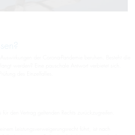
issen?
 den Auswirkungen der Corona-Pandemie beruhen. Besteht die
verlangt werden? Eine pauschale Antwort verbietet sich.
rüfung des Einzelfalles.
s für den Vertrag geltenden Rechts zurückzugreifen.
einem Leistungsverweigerungsrecht führt, ist nach