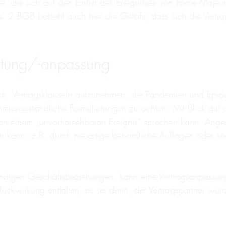
ei, die sich auf den Eintritt des Ereignisses von Force Majeu
bs. 2 BGB besteht auch hier die Gefahr, dass sich die Vertr
altung/-anpassung
 sich, Vertragsklauseln aufzunehmen, die Pandemien und Epi
missverständliche Formulierungen zu achten. Mit Blick auf d
on einem „unvorhersehbaren Ereignis“ sprechen kann. Angesi
n kann, z.B. durch neuartige behördliche Auflagen oder sons
ändigen Geschäftsbeziehungen, kann eine Vertragsanpassu
Rückwirkung entfalten, es sei denn, der Vertragspartner wür