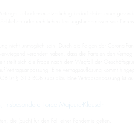
Vertrages schadensersatzpflichtig bedarf dabei einer gesond
tatsächlichen oder rechtlichen Leistungshindernissen wie Ei
ngung nicht unmöglich sein. Durch die Folgen der Corona-P
erwiegend verändert haben, dass die Parteien den Vertrag n
eit stellt sich die Frage nach dem Wegfall der Geschäft
auf Vertragsanpassung. Eine Vertragsauflösung kommt hing
BGB ist § 313 BGB subsidiär. Eine Vertragsanpassung ist au
n, insbesondere Force Majeure-Klauseln
en, die (auch) für den Fall einer Pandemie gelten.