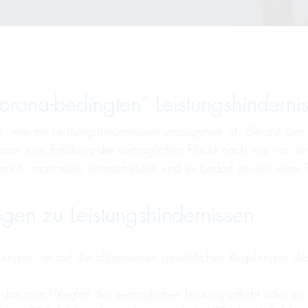
„Corona-bedingten“ Leistungs­hinder­n
Frage, wie mit Leistungshindernissen umzugehen ist, die auf
 kann eine Erfüllung der vertraglichen Pflicht nach wie vor 
sprich: man muss unterscheiden und es bedarf jeweils einer P
gen zu Leistungshindernissen
elungen, ist auf die allgemeinen gesetzlichen Regelungen de
 das zum Wegfall der vertraglichen Leistungspflicht oder zu 