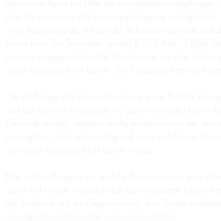
deutschem Recht mit Hilfe der Unmöglichkeitsregelungen 
oder für jedermann die Leistungserbringung unmöglich is
unter Beachtung des Inhalts des Schuldverhältnisses und 
Ferner kann der Schuldner gemäß § 275 Abs. 3 BGB die L
Leistung entgegenstehenden Hindernisses mit dem Leistun
seiner Leistungspflicht befreit. Der Gläubiger kann sich 
Ob die Folgen der Corona-Pandemie einen Fall der Unmögl
und die konkrete Leistungsflicht, deren Unmöglichkeit in Fr
Geschäft vorliegt. Letzteres dürfte beispielsweise bei d
auszugehen, dass dieser aufgrund einer rechtlichen Unmög
von seiner Leistungspflicht befreit wurde.
Eine andere Frage ist es, welche Konsequenzen eine Unmög
gleichwohl einen Anspruch auf das vereinbarte Entgelt ha
der Anspruch auf die Gegenleistung; eine bereits erhalte
Unmöglichkeit allein- oder mitverantwortlich ist.