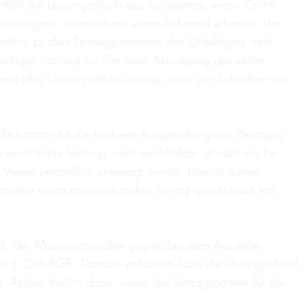
lt die Leistungspflicht des Schuldners, wenn für ihn
verweigern, soweit diese einen Aufwand erfordert, der
tnis zu dem Leistungsinteresse des Gläubigers steht.
bringen hat und sie ihm unter Abwägung des seiner
enn also Unmöglichkeit vorliegt, wird der Schuldner von
Es kommt auf die konkrete Ausgestaltung des Vertrages
e vereinbarte Leistung noch nachholbar ist oder ein Fix-
r Messe behördlich untersagt wurde. Hier ist davon
stalter einen entsprechenden Vertrag geschlossen hat,
.B. der Messeveranstalter gegenüber dem Aussteller
 in § 326 BGB. Danach entfällt im Falle der Unmöglichkeit
 Anders freilich dann, wenn der Vertragspartner für die