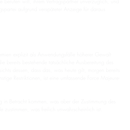
re berufen will, ihrem Vertragspartner unverzüglich, und
agspartei aufgrund verspäteter Anzeige für daraus
demien explizit als Anwendungsfälle höherer Gewalt
ie bereits bestehende tatsächliche Ausbereitung des
chts dessen, dass das, was heute gilt, morgen bereits
tige Restriktionen, ist eine umfassende Force Majeure-
ng in Betracht kommen, was aber der Zustimmung des
de zustimmen, was freilich unwahrscheinlich ist.