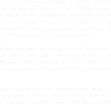
des § 275 BGB zu beurteilen: Nach § 275 Abs. 1 BGB entfäl
t. Der Schuldner kann nach § 275 Abs. 2 BGB die Leistung 
der Gebote von Treu und Glauben in einem groben Missverhäl
eistung verweigern, wenn er die Leistung persönlich zu er
gsinteresse des Gläubigers nicht zugemutet werden kann. W
dann vom Vertrag lösen und von diesem zurücktreten.
ichkeit begründen, lässt sich pauschal nicht beantworten. 
age steht, an. Dabei spielt es eine wesentliche Rolle, ob di
em Messeveranstalter gegeben sein, dem die Durchführung de
lichkeit gegenüber dem Aussteller, der mit dem Messeveran
lichkeit für die vereinbarte Gegenleistung hat, ob also z
t (bzw. dieses zurückzahlen muss). Die Antwort findet man
ne Gegenleistung ist zurückzuzahlen (§ 326 Abs. 1, 4 BGB).