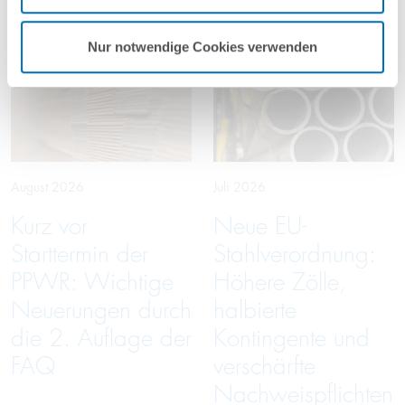
Aktuelles
Nur notwendige Cookies verwenden
August 2026
Juli 2026
Kurz vor
Neue EU-
Starttermin der
Stahlverordnung:
PPWR: Wichtige
Höhere Zölle,
Neuerungen durch
halbierte
die 2. Auflage der
Kontingente und
FAQ
verschärfte
Nachweispflichten