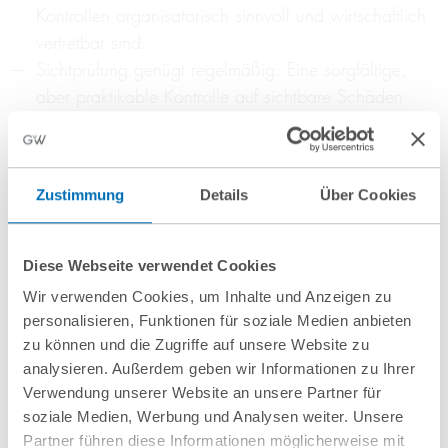
Kontrollen organisatorisch sinnvoll und wirtschaftlich
vertretbar sind.
Sichtprüfung genügt regelmäßig: Eine sorgfältige,
aber praktikable Kontrolle auf sichtbare Schäden
reicht grundsätzlich aus.
Standardisierte Kontrollprozesse sind daher
ausreichend, sofern keine konkreten Anhaltspunkte für
Zustimmung
Details
Über Cookies
weitergehende Gefahren vorliegen. Gleichzeitig zeigt
der Fall, dass eine lückenlose Dokumentation von
Diese Webseite verwendet Cookies
Abläufen sowie Schulungen des Personals im Umgang
Wir verwenden Cookies, um Inhalte und Anzeigen zu
mit möglichen Gefahrenquellen empfehlenswert bleiben.
personalisieren, Funktionen für soziale Medien anbieten
(vgl. LG Frankenthal (Pfalz), Beschluss v. 15.05.2026,
zu können und die Zugriffe auf unsere Website zu
Az. 2 S 97/25)
analysieren. Außerdem geben wir Informationen zu Ihrer
Verwendung unserer Website an unsere Partner für
soziale Medien, Werbung und Analysen weiter. Unsere
Beitrag teilen
Partner führen diese Informationen möglicherweise mit