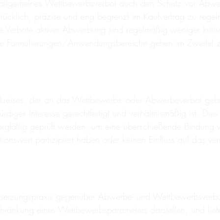
ein allgemeines Wettbewerbsverbot auch den Schutz vor Abw
drücklich, präzise und eng begrenzt im Kaufvertrag zu reg
 Verbote aktiver Abwerbung sind regelmäßig weniger kritisc
eite Formulierungen/Anwendungsbereiche gehen im Zweifel z
kreises, der an das Wettbewerbs- oder Abwerbeverbot gebund
iges Interesse gerechtfertigt und verhältnismäßig ist. Dies g
fältig geprüft werden, um eine überschießende Bindung vo
ionswert partizipiert haben oder keinen Einfluss auf das v
rchsetzungspraxis gegenüber Abwerbe- und Wettbewerbsverbot
ränkung eines Wettbewerbsparameters darstellen, und liefer