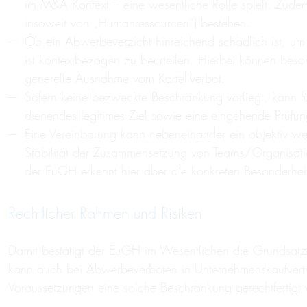
im M&A Kontext – eine wesentliche Rolle spielt. Zudem
insoweit von „Humanressourcen“) bestehen.
Ob ein Abwerbeverzicht hinreichend schädlich ist, u
ist kontextbezogen zu beurteilen. Hierbei können beso
generelle Ausnahme vom Kartellverbot.
Sofern keine bezweckte Beschränkung vorliegt, kann 
dienendes legitimes Ziel sowie eine eingehende Prüfung
Eine Vereinbarung kann nebeneinander ein objektiv w
Stabilität der Zusammensetzung von Teams/Organisation
der EuGH erkennt hier aber die konkreten Besonderhe
Rechtlicher Rahmen und Risiken
Damit bestätigt der EuGH im Wesentlichen die Grundsät
kann auch bei Abwerbeverboten in Unternehmenskaufvertr
Voraussetzungen eine solche Beschränkung gerechtfertigt w