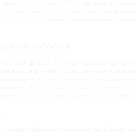
teil des EuGH vom 30. April 2026 in der Sache CD Tondela 
 „No-Poach Agreements“ bzw. vorliegend konkret als Abwer
 Grundsätze, die unmittelbar auf M&A-Transaktionen übertr
artellrechtlichen Maßstäbe
H
und
Urteil des EuGH C-133/24
) befasste sich der EuGH 
h diese sich verpflichteten, während der Covid-19-Pandemie 
ewerbsbehörde hatte diese Vereinbarung als Abwerbeverzi
Vereine (unter ihnen der CD Tondela, ein noch portugiesische
instufung als bezweckte Beschränkung und der fehlenden Ve
n:
änkung eines Wettbewerbsparameters dar, der im Bereich eine