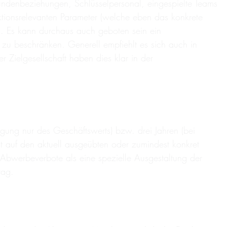
undenbeziehungen, Schlüsselpersonal, eingespielte Teams
ktionsrelevanten Parameter (welche eben das konkrete
en. Es kann durchaus auch geboten sein ein
u beschränken. Generell empfiehlt es sich auch in
 Zielgesellschaft haben dies klar in der
ung nur des Geschäftswerts) bzw. drei Jahren (bei
t auf den aktuell ausgeübten oder zumindest konkret
 Abwerbeverbote als eine spezielle Ausgestaltung der
rag.