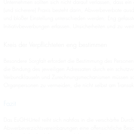
Unternehmen sollten sich nicht darauf verlassen, dass 
(und sicherere) Praxis besteht darin, Abwerbeverbote aus
und bloßer Einstellung unterschieden werden: Eng gefasste
Initiativbewerbungen erfassen. Unsicherheiten und zu w
Kreis der Verpflichteten eng bestimmen
Besondere Sorgfalt erfordert die Bestimmung des Personen
die Bindung des jeweiligen Adressaten durch ein schutzwürd
Verbundklauseln und Zurechnungsmechanismen müssen sorg
Organpersonen zu vermeiden, die nicht selbst am Transakt
Fazit
Das EuGH-Urteil reiht sich nahtlos in die verschärfte Du
Abwerbeverzichtsvereinbarungen eine offensichtliche Besch