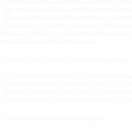
Jedes Abwerbeverbot sollte eine klare Verknüpfung mit d
oder Subunternehmerbeziehungen. Ein pauschal formulierte
Abwerbeverbot begründen (sollen)) bezogenes Verbot läuft
Abwerbeverbot auf den Kreis der besonders schützenswer
Bereichen, in denen z.B. bestimmte Berufsgruppen besonder
Abwerbeverbotsklausel herauszuarbeiten.
Zeitliche, sachliche und räumliche Begrenzung
Die Nebenabredenbekanntmachung sieht Wettbewerbsverbot
zusätzlicher Übertragung von Know-how) nach Vollzug der 
geplanten Tätigkeitsbereich und -gebiet des Zielunterneh
Wettbewerbsverbote. Zur besonderen Problematik bei Mind
Abwerbeverbote ausdrücklich regeln