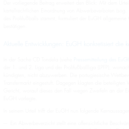
Der vorliegende Beitrag erweitert den Blick: Mit dem Ur
kartellrechtlichen Einordnung von Abwerbeverboten (sog.
des Profifußballs stammt, formuliert der EuGH allgemeine
bestätigen.
Aktuelle Entwicklungen: EuGH konkretisiert die k
In der Sache CD Tondela (siehe
Pressemitteilung des EuG
der 1. und 2. Liga und der Profifußballliga (LPFP), wonac
kündigten, nicht abzuwerben. Die portugiesische Wettb
Transfermarkt eingestuft. Dagegen klagten die beteiligten 
Gericht, worauf dieses den Fall wegen Zweifeln an der E
EuGH vorlegte.
In seinem Urteil trifft der EuGH nun folgende Kernaussage
Ein Abwerbeverzicht stellt eine offensichtliche Beschr