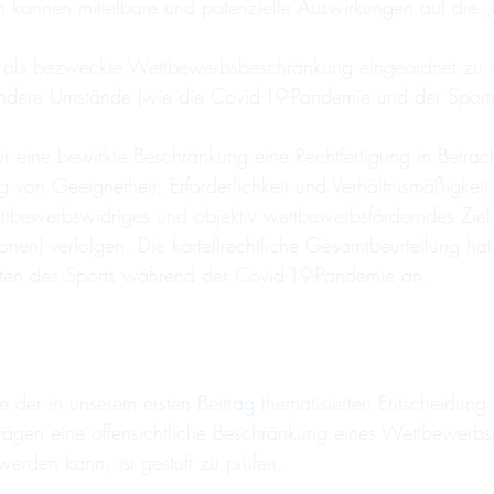
 können mittelbare und potenzielle Auswirkungen auf die „
m als bezweckte Wettbewerbsbeschränkung eingeordnet zu 
ndere Umstände (wie die Covid-19-Pandemie und der Sportmar
für eine bewirkte Beschränkung eine Rechtfertigung in Be
 von Geeignetheit, Erforderlichkeit und Verhältnismäßigkei
ettbewerbswidriges und objektiv wettbewerbsförderndes Zie
en) verfolgen. Die kartellrechtliche Gesamtbeurteilung hat
iten des Sports während der Covid-19-Pandemie an.
ze der in unserem
ersten Beitrag
thematisierten Entscheidun
ägen eine offensichtliche Beschränkung eines Wettbewerbs
erden kann, ist gestuft zu prüfen.