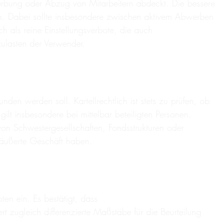
erbung oder Abzug von Mitarbeitern abdeckt. Die bessere
eln. Dabei sollte insbesondere zwischen aktivem Abwerben
h als reine Einstellungsverbote, die auch
ulasten der Verwender.
en werden soll. Kartellrechtlich ist stets zu prüfen, ob
ilt insbesondere bei mittelbar beteiligten Personen.
n Schwestergesellschaften, Fondsstrukturen oder
eräußerte Geschäft haben.
en ein. Es bestätigt, dass
t zugleich differenzierte Maßstäbe für die Beurteilung