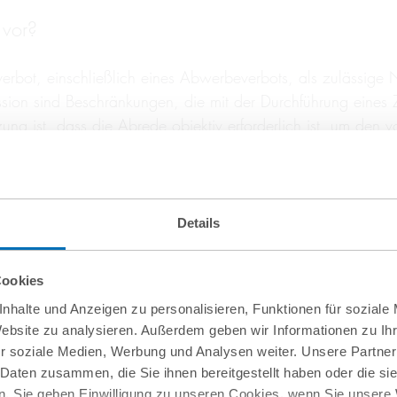
 vor?
erbot, einschließlich eines Abwerbeverbots, als zulässig
 sind Beschränkungen, die mit der Durchführung eines Zu
tzung ist, dass die Abrede objektiv erforderlich ist, um de
bleibt. Erforderlich ist dabei mehr als bloße Zweckmäßigkei
 übertragenen Unternehmenswerts objektiv notwendig sein.
Details
us, etwa weil es zu weit gefasst ist, eine zu lange Laufz
Cookies
e nun, dass eine Abwerbeverzichtsvereinbarung eine offensi
nhalte und Anzeigen zu personalisieren, Funktionen für soziale
t und einer Rechtfertigung zugänglich ist. Denn No-Poach A
Website zu analysieren. Außerdem geben wir Informationen zu I
ngsmarkt, was auch der Fall Delivery Hero/Glovo verdeutlic
r soziale Medien, Werbung und Analysen weiter. Unsere Partner
 Daten zusammen, die Sie ihnen bereitgestellt haben oder die s
. Sie geben Einwilligung zu unseren Cookies, wenn Sie unsere 