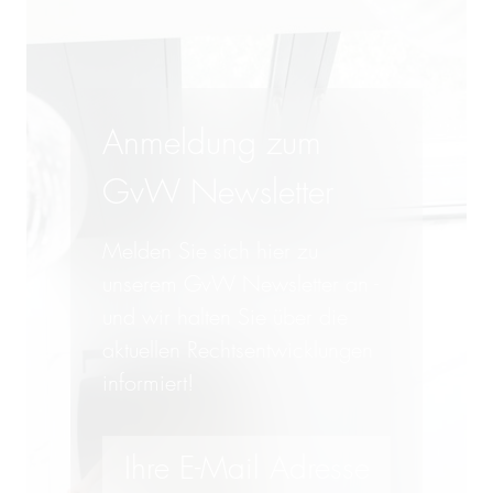
Anmeldung zum
GvW Newsletter
Melden Sie sich hier zu
unserem GvW Newsletter an -
und wir halten Sie über die
aktuellen Rechtsentwicklungen
informiert!