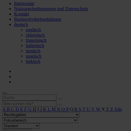
Impressum
Nutzungsbedingungen und Datenschutz
Kontakt
Barrierefreiheitserklärung
deutsch
englisch
chinesisch
französisch
italienisch
russisch
spanisch
türkisch
A
B
C
D
E
F
G
H
I
J
K
L
M
N
O
P
Q
R
S
T
U
V
W
X
Y
Z
Alle