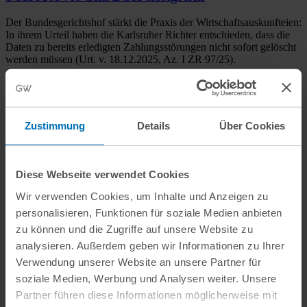
Der Bundesgerichtshof stärkt die Praxis der Wirtschaftsauskunfteien:
In ihrem Urteil haben die Karlsruher Richter entschieden, dass die
Daten zu bereits erledigten Zahlungsstörungen nicht sofort gelöscht
werden müssen (Urt. v. 18.12.2025, Az. I ZR 97/25).
Mehr anzeigen
weitere Referenzen
Unsere Leistungen
Zustimmung
Details
Über Cookies
Rechtsgebiete
Fokusbereiche
KI & Legal Tech
Legal Operations
Compliance- und Projektfunktionen
Inhouse-Schulungen
GvW
Diese Webseite verwendet Cookies
International
Wir verwenden Cookies, um Inhalte und Anzeigen zu
Arbeitsrecht
personalisieren, Funktionen für soziale Medien anbieten
Außenwirtschaftsrecht
Bankrecht und Bankaufsichtsrecht
zu können und die Zugriffe auf unsere Website zu
Baurecht
analysieren. Außerdem geben wir Informationen zu Ihrer
Beihilfenrecht und Subventionsrecht
Verwendung unserer Website an unsere Partner für
Energierecht
Finanzierung
soziale Medien, Werbung und Analysen weiter. Unsere
Gesellschaftsrecht
Partner führen diese Informationen möglicherweise mit
Handelsrecht und Zivilrecht