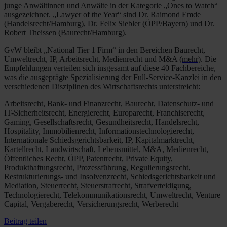
junge Anwältinnen und Anwälte in der Kategorie „Ones to Watch“
ausgezeichnet. „Lawyer of the Year“ sind
Dr. Raimond Emde
(Handelsrecht/Hamburg),
Dr. Felix Siebler
(ÖPP/Bayern) und
Dr.
Robert Theissen
(Baurecht/Hamburg).
GvW bleibt „National Tier 1 Firm“ in den Bereichen Baurecht,
Umweltrecht, IP, Arbeitsrecht, Medienrecht und M&A (
mehr
). Die
Empfehlungen verteilen sich insgesamt auf diese 40 Fachbereiche,
was die ausgeprägte Spezialisierung der Full-Service-Kanzlei in den
verschiedenen Disziplinen des Wirtschaftsrechts unterstreicht:
Arbeitsrecht, Bank- und Finanzrecht, Baurecht, Datenschutz- und
IT-Sicherheitsrecht, Energierecht, Europarecht, Franchiserecht,
Gaming, Gesellschaftsrecht, Gesundheitsrecht, Handelsrecht,
Hospitality, Immobilienrecht, Informationstechnologierecht,
Internationale Schiedsgerichtsbarkeit, IP, Kapitalmarktrecht,
Kartellrecht, Landwirtschaft, Lebensmittel, M&A, Medienrecht,
Öffentliches Recht, ÖPP, Patentrecht, Private Equity,
Produkthaftungsrecht, Prozessführung, Regulierungsrecht,
Restrukturierungs- und Insolvenzrecht, Schiedsgerichtsbarkeit und
Mediation, Steuerrecht, Steuerstrafrecht, Strafverteidigung,
Technologierecht, Telekommunikationsrecht, Umweltrecht, Venture
Capital, Vergaberecht, Versicherungsrecht, Werberecht
Beitrag teilen