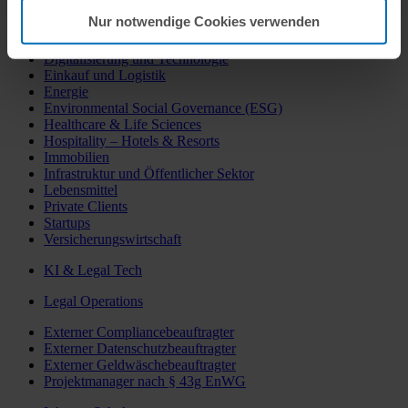
Banken und Finanzdienstleistungen
Nur notwendige Cookies verwenden
Compliance
Defence & Security
Digitalisierung und Technologie
Einkauf und Logistik
Energie
Environmental Social Governance (ESG)
Healthcare & Life Sciences
Hospitality – Hotels & Resorts
Immobilien
Infrastruktur und Öffentlicher Sektor
Lebensmittel
Private Clients
Startups
Versicherungswirtschaft
KI & Legal Tech
Legal Operations
Externer Compliancebeauftragter
Externer Datenschutzbeauftragter
Externer Geldwäschebeauftragter
Projektmanager nach § 43g EnWG