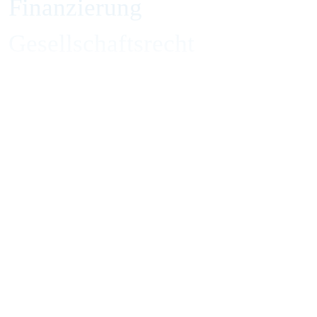
Finanzierung
Gesellschaftsrecht
Handelsrecht und Zivilrecht
Immobilienrecht
Insolvenzverwaltung und Inso
IP, Medien und Wettbewerb
IT und Datenschutz
Kapitalmarktrecht
Bleiben Sie informie
Kartellrecht
Sie wollen keine aktuellen Re