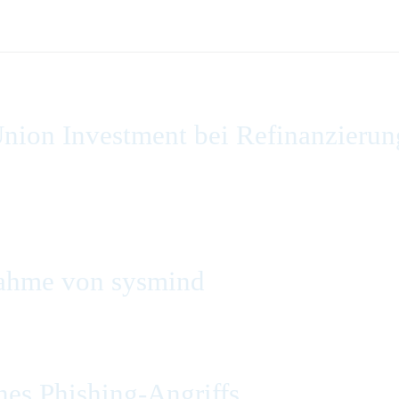
nion Investment bei Refinanzierun
ahme von sysmind
es Phishing-Angriffs