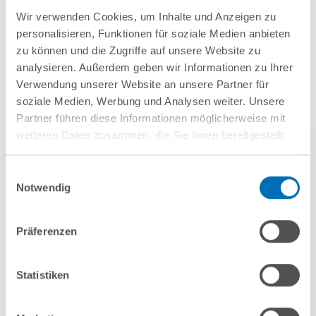
Mehr Aktuelles anzeigen
Wir verwenden Cookies, um Inhalte und Anzeigen zu
personalisieren, Funktionen für soziale Medien anbieten
zu können und die Zugriffe auf unsere Website zu
analysieren. Außerdem geben wir Informationen zu Ihrer
Verwendung unserer Website an unsere Partner für
soziale Medien, Werbung und Analysen weiter. Unsere
Partner führen diese Informationen möglicherweise mit
weiteren Daten zusammen, die Sie ihnen bereitgestellt
haben oder die sie im Rahmen Ihrer Nutzung der Dienste
gesammelt haben. Sie geben Einwilligung zu unseren
Einwilligungsauswahl
Cookies, wenn Sie unsere Webseite weiterhin nutzen.
Notwendig
Hinweis auf die Verarbeitung Ihrer personenbezogenen
Daten in den USA durch Google:
Indem Sie auf „Cookies
Präferenzen
akzeptieren“ klicken, willigen Sie zugleich gem. Art. 49 Abs. 1
weitere Referenzen
S. 1 lit. a DSGVO darin ein, dass Ihre Daten in den USA
verarbeitet werden. Die USA werden derzeit vom Europäischen
Statistiken
Gerichtshof als ein Land mit einem nach EU-Standards
unzureichendem Datenschutzniveau eingeschätzt. Es besteht