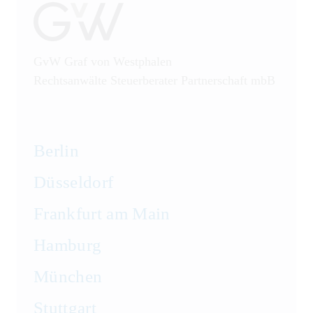
Sanktionsrecht
Steuerrecht
GvW Graf von Westphalen
Rechtsanwälte Steuerberater Partnerschaft mbB
Telekommunikation
Transportrecht und
Lagerrecht
Berlin
Vergaberecht
Düsseldorf
Frankfurt am Main
Versicherungsrecht
Hamburg
Vertriebsrecht
München
Wirtschaftsrecht
Stuttgart