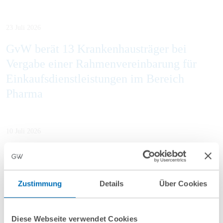
23 Juli 2026
GvW berät 13 Krankenhausträger bei
Vergabe einer Rahmenvereinbarung für
Einkaufsdienstleistungen im Bereich
Pharma
10 Juli 2026
GvW berät Openlaw beim Erwerb von
Firma.de aus der Insolvenz
Zustimmung
Details
Über Cookies
Diese Webseite verwendet Cookies