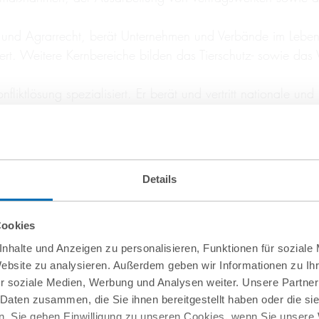
nd Agrarrecht, berät Unternehmen und Verbände im Lebensmit
ert. Weitere Kernbereiche bilden das Tierschutz- sowie das
fliktlösung spezialisiert. Er berät und vertritt nationale un
und gesellschaftsrechtliche Streitigkeiten sowie auf Konflik
und Architektenrecht, begleitet komplexe Bau- und Immobili
Hand gerichtlich und außergerichtlich auf Auftraggeber- und 
Details
re produzierende Unternehmen im Produkthaftungs , Produktsic
Cookies
sgestaltung sowie die Abwehr und Durchsetzung von Haftun
nhalte und Anzeigen zu personalisieren, Funktionen für soziale
berät ihre Mandanten in allen Fragen des Daten- und IT Rech
Website zu analysieren. Außerdem geben wir Informationen zu I
r soziale Medien, Werbung und Analysen weiter. Unsere Partner
ren. Darüber hinaus berät sie an der Schnittstelle zum Wett
 Daten zusammen, die Sie ihnen bereitgestellt haben oder die s
. Sie geben Einwilligung zu unseren Cookies, wenn Sie unsere 