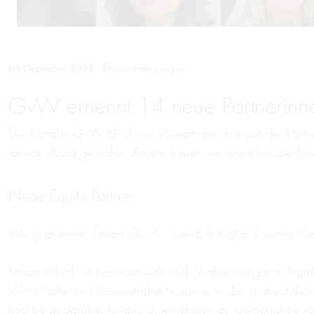
Pressemitteilungen
01 Dezember 2025
GvW ernennt 14 neue Partnerinne
Die Kanzlei GvW Graf von Westphalen hat auf der Partner
Januar 2026 gewählt. Zudem freuen wir uns über die Ern
Neue Equity Partner
Wir gratulieren Stefan Glock, Sven-Erik Holm, Laurens Kli
Stefan Glock
ist Rechtsanwalt und Strafverteidiger in Hamb
Wirtschafts- und Steuerstrafrecht sowie in der strafrechtl
und berät darüber hinaus Unternehmen zu Compliance sowi