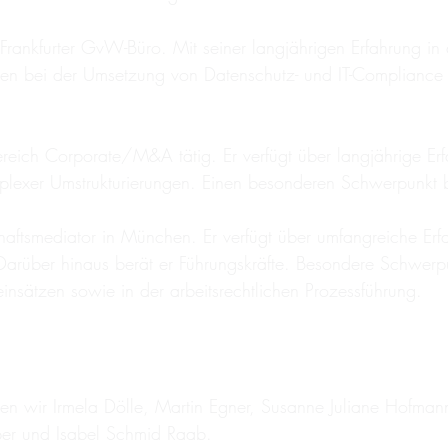
m Frankfurter GvW-Büro. Mit seiner langjährigen Erfahrung i
hmen bei der Umsetzung von Datenschutz- und IT-Compliance
eich Corporate/M&A tätig. Er verfügt über langjährige Erf
plexer Umstrukturierungen. Einen besonderen Schwerpunkt bi
haftsmediator in München. Er verfügt über umfangreiche Erfa
 Darüber hinaus berät er Führungskräfte. Besondere Schwerpun
insätzen sowie in der arbeitsrechtlichen Prozessführung.
eren wir Irmela Dölle, Martin Egner, Susanne Juliane Hofma
öper und Isabel Schmid Raab.