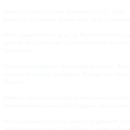
Irmela Dölle
(Frankfurt) berät Mandanten zum IT , Daten 
Einsatz von KI Systemen. Zudem vertritt sie ihre Mandante
Martin Egner
(München) ist auf die Bereiche Konfliktlösun
verbindet der Co Leiter des GvW-Fokusbereichs Automotiv
Sachverhalte.
Susanne Juliane Hofmann
(Berlin) berät im Umwelt-, Plan
nuklearen Entsorgung. Sie begleitet Planungs- und Genehm
Gerichten.
Katharina Lanio
(Frankfurt) berät im Immobilienwirtschaft
Immobilientransaktionen und bei Fragen an der Schnittst
Markus Laskowsky (München) berät im Vergaberecht mit Fo
der Konzeptionierung und Durchführung von Beschaffung