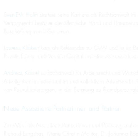
Sven-Erik Holm
startete seine Karriere als Rechtsanwalt i
Vertragsrecht berät er die öffentliche Hand und Unterne
Beschaffung von IT-Systemen.
Laurens Klinkert
kam als Referendar zu GvW und ist im Ber
Private Equity und Venture Capital Investments sowie kom
Andreas Kössel
ist Fachanwalt für Arbeitsrecht und Wirtsc
Arbeitgeber im individuellen und kollektiven Arbeitsrecht.
von Restrukturierungen, in der Beratung zu Fremdpersonale
Neue Assoziierte Partnerinnen und Partner
Zur Wahl als Assoziierte Partnerinnen und Partner gratuli
Richard Lungstras, Marie Christin Molitor, Dr. Johanna R