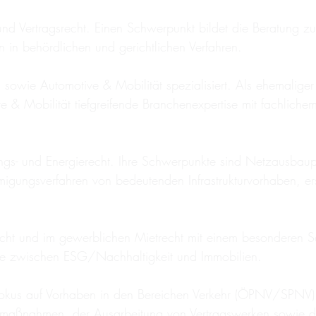
und Vertragsrecht. Einen Schwerpunkt bildet die Beratung 
n in behördlichen und gerichtlichen Verfahren.
g sowie Automotive & Mobilität spezialisiert. Als ehemalige
e & Mobilität tiefgreifende Branchenexpertise mit fachlic
ungs- und Energierecht. Ihre Schwerpunkte sind Netzausbau
igungsverfahren von bedeutenden Infrastrukturvorhaben, er
srecht und im gewerblichen Mietrecht mit einem besonderen 
elle zwischen ESG/Nachhaltigkeit und Immobilien.
kus auf Vorhaben in den Bereichen Verkehr (ÖPNV/SPNV) und
smaßnahmen, der Ausarbeitung von Vertragswerken sowie d