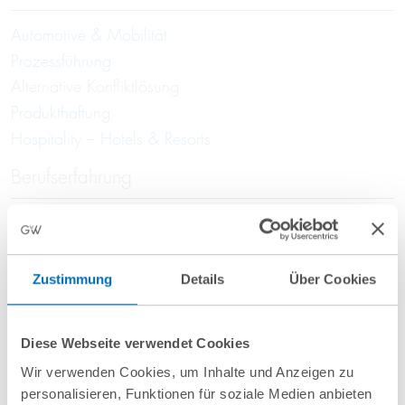
Automotive & Mobilität
Prozessführung
Alternative Konfliktlösung
Produkthaftung
Hospitality – Hotels & Resorts
Berufserfahrung
Rechtsanwalt in einer internationalen
Wirtschaftskanzlei; Legal Counsel bei einem der
größten deutschen Automobilhersteller
Zustimmung
Details
Über Cookies
Ausbildung
Diese Webseite verwendet Cookies
Studium und Referendariat in Tübingen, Rottweil und
Wir verwenden Cookies, um Inhalte und Anzeigen zu
London
personalisieren, Funktionen für soziale Medien anbieten