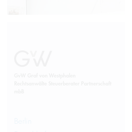
Produkthaftung
Prozessführung
Restrukturierung und
Sanierung
Sanktionsrecht
Steuerrecht
GvW Graf von Westphalen
Rechtsanwälte Steuerberater Partnerschaft
Telekommunikation
mbB
Transportrecht und Lagerrecht
Vergaberecht
Berlin