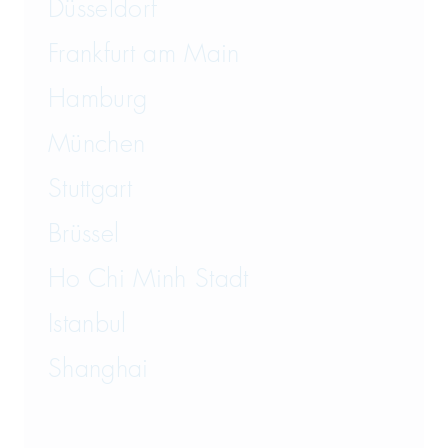
Versicherungsrecht
Düsseldorf
Vertriebsrecht
Frankfurt am Main
Wirtschaftsrecht
Hamburg
München
Wirtschaftsstrafrecht und
Steuerstrafrecht
Stuttgart
Brüssel
Ho Chi Minh Stadt
Istanbul
Shanghai