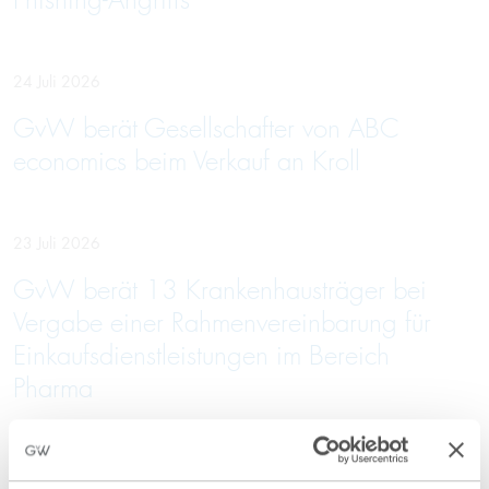
Phishing-Angriffs
24 Juli 2026
GvW berät Gesellschafter von ABC
economics beim Verkauf an Kroll
23 Juli 2026
GvW berät 13 Krankenhausträger bei
Vergabe einer Rahmenvereinbarung für
Einkaufsdienstleistungen im Bereich
Pharma
10 Juli 2026