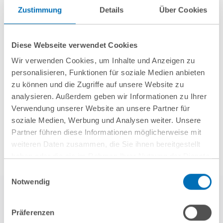
Zustimmung
Details
Über Cookies
GvW berät Openlaw beim Erwerb von
Firma.de aus der Insolvenz
Diese Webseite verwendet Cookies
Wir verwenden Cookies, um Inhalte und Anzeigen zu
personalisieren, Funktionen für soziale Medien anbieten
zu können und die Zugriffe auf unsere Website zu
Mehr Aktuelles anzeigen
analysieren. Außerdem geben wir Informationen zu Ihrer
Verwendung unserer Website an unsere Partner für
soziale Medien, Werbung und Analysen weiter. Unsere
Partner führen diese Informationen möglicherweise mit
weiteren Daten zusammen, die Sie ihnen bereitgestellt
haben oder die sie im Rahmen Ihrer Nutzung der Dienste
gesammelt haben. Sie geben Einwilligung zu unseren
Einwilligungsauswahl
Cookies, wenn Sie unsere Webseite weiterhin nutzen.
Notwendig
Hinweis auf die Verarbeitung Ihrer personenbezogenen
Daten in den USA durch Google:
Indem Sie auf „Cookies
Präferenzen
akzeptieren“ klicken, willigen Sie zugleich gem. Art. 49 Abs. 1