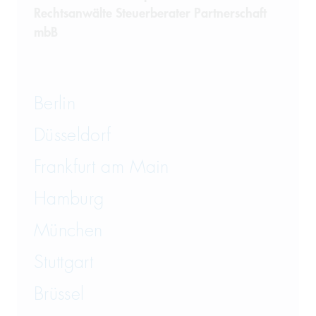
Rechtsanwälte Steuerberater Partnerschaft
Telekommunikation
mbB
Transportrecht und Lagerrecht
Vergaberecht
Berlin
Versicherungsrecht
Düsseldorf
Vertriebsrecht
Frankfurt am Main
Wirtschaftsrecht
Hamburg
München
Wirtschaftsstrafrecht und
Steuerstrafrecht
Stuttgart
Brüssel