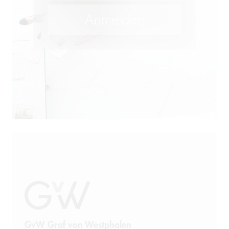
M&A
Öffentliches Wirtschaftsrecht
Patentrecht
Produkthaftung
Prozessführung
Restrukturierung und
Sanierung
Sanktionsrecht
Steuerrecht
GvW Graf von Westphalen