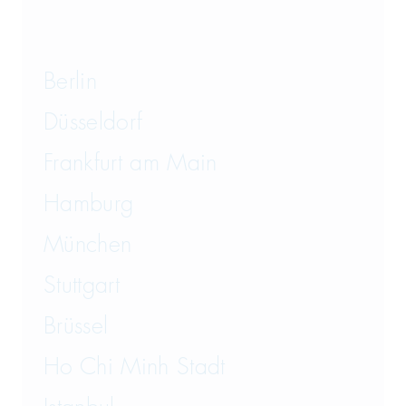
Transportrecht und Lagerrecht
Vergaberecht
Berlin
Versicherungsrecht
Düsseldorf
Vertriebsrecht
Frankfurt am Main
Wirtschaftsrecht
Hamburg
München
Wirtschaftsstrafrecht und
Steuerstrafrecht
Stuttgart
Brüssel
Ho Chi Minh Stadt