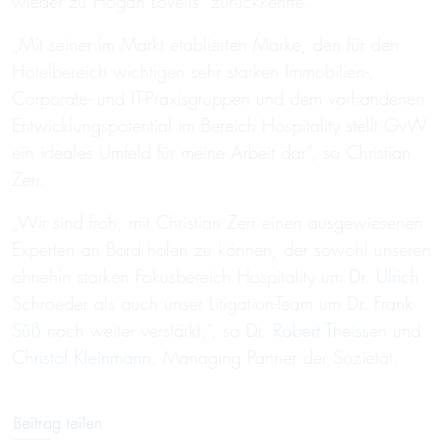
wieder zu Hogan Lovells zurückkehrte.
„Mit seiner im Markt etablierten Marke, den für den
Hotelbereich wichtigen sehr starken Immobilien-,
Corporate- und IT-Praxisgruppen und dem vorhandenen
Entwicklungspotential im Bereich Hospitality stellt GvW
ein ideales Umfeld für meine Arbeit dar“, so Christian
Zerr.
„Wir sind froh, mit Christian Zerr einen ausgewiesenen
Experten an Bord holen zu können, der sowohl unseren
ohnehin starken Fokusbereich Hospitality um
Dr. Ulrich
Schroeder
als auch unser Litigation-Team um
Dr. Frank
Süß
noch weiter verstärkt.“, so
Dr. Robert Theissen
und
Christof Kleinmann
, Managing Partner der Sozietät.
Beitrag teilen