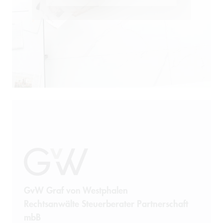
Öffentliches Wirtschaftsrecht
Patentrecht
Produkthaftung
Prozessführung
Restrukturierung und
Sanierung
Sanktionsrecht
Steuerrecht
GvW Graf von Westphalen
Rechtsanwälte Steuerberater Partnerschaft
Telekommunikation
mbB