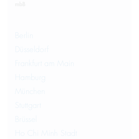
Telekommunikation
mbB
Transportrecht und Lagerrecht
Vergaberecht
Berlin
Versicherungsrecht
Düsseldorf
Vertriebsrecht
Frankfurt am Main
Wirtschaftsrecht
Hamburg
München
Wirtschaftsstrafrecht und
Steuerstrafrecht
Stuttgart
Brüssel
Ho Chi Minh Stadt