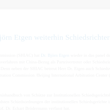
örn Etgen weiterhin Schieds­richter 
ommission (SHIAC) hat
Dr. Björn Etgen
wieder in das panel de
erfahren mit China-Bezug als Parteivertreter oder Schiedsricht
: Denn neben der SHIAC betreut Herr Dr. Etgen auch Schiedsv
ation Commission /Beijing International Arbitration Center
 Praxishandbuch von Schütze zur Institutionellen Schiedsgeric
dsten Schiedsordnungen der institutionellen Schiedsgerichte 
f. Dr. Eckart Brödermann verfasst hat.