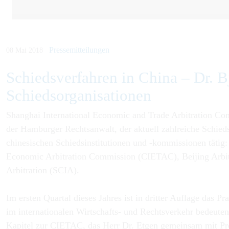
Pressemitteilungen
08 Mai 2018
Schiedsverfahren in China – ­Dr. Bj
Schieds­orga­ni­sa­tionen
Shanghai International Economic and Trade Arbitration C
der Hamburger Rechtsanwalt, der aktuell zahlreiche Schiedsv
chinesischen Schiedsinstitutionen und -kommissionen tätig
Economic Arbitration Commission (CIETAC), Beijing Arbitr
Arbitration (SCIA).
Im ersten Quartal dieses Jahres ist in dritter Auflage das
im internationalen Wirtschafts- und Rechtsverkehr bedeuten
Kapitel zur CIETAC, das Herr Dr. Etgen gemeinsam mit Pro