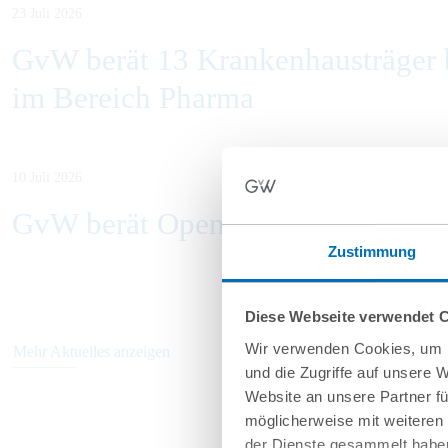
23 Juli 2026
GvW berät 13 Krankenhausträger b
im Bereich Pharma
10 Juli 2026
GvW berät Openlaw beim Erwerb v
Zustimmung
Diese Webseite verwendet 
Wir verwenden Cookies, um I
Mehr Aktuelles anzeigen
und die Zugriffe auf unsere 
Website an unsere Partner fü
möglicherweise mit weiteren
der Dienste gesammelt haben