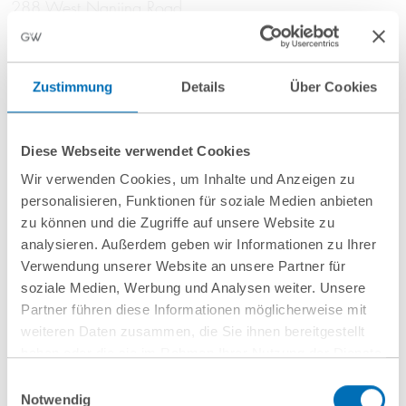
288 West Nanjing Road
200003 Shanghai
Schwerpunkte
Zustimmung
Details
Über Cookies
China Praxis
SchiedsverfahrenCompliance
Diese Webseite verwendet Cookies
Compliance
Wir verwenden Cookies, um Inhalte und Anzeigen zu
Öffentliches Recht
personalisieren, Funktionen für soziale Medien anbieten
Handels- und Vertragsrecht
zu können und die Zugriffe auf unsere Website zu
Datenschutz/Cybersecurity
analysieren. Außerdem geben wir Informationen zu Ihrer
Verwendung unserer Website an unsere Partner für
Berufserfahrung
soziale Medien, Werbung und Analysen weiter. Unsere
Partner führen diese Informationen möglicherweise mit
Rechtsanwältin bei einer führenden chinesischen Kanzlei
weiteren Daten zusammen, die Sie ihnen bereitgestellt
haben oder die sie im Rahmen Ihrer Nutzung der Dienste
in Shanghai; Wissenschaftliche Mitarbeiterin bei einer
gesammelt haben. Sie geben Einwilligung zu unseren
international ausgerichteten Kanzleiboutique in
Einwilligungsauswahl
Cookies, wenn Sie unsere Webseite weiterhin nutzen.
Notwendig