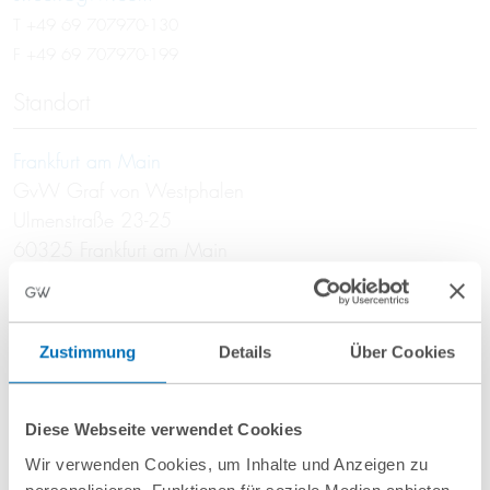
T
+49 69 707970-130
F +49 69 707970-199
Standort
Frankfurt am Main
GvW Graf von Westphalen
Ulmenstraße 23-25
60325 Frankfurt am Main
Schwerpunkte
M&A
Zustimmung
Details
Über Cookies
Gesellschaftsrecht
Private Equity
Diese Webseite verwendet Cookies
Venture Capital
Wir verwenden Cookies, um Inhalte und Anzeigen zu