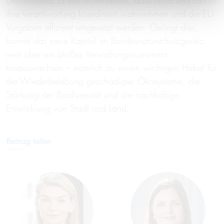
Deutschland. Er soll sicherstellen, dass Bund und Länder
ihre Verantwortung koordiniert wahrnehmen und die EU-
Vorgaben effizient umgesetzt werden. Gelingt dies,
könnte das neue Kapitel im Bundesnaturschutzgesetz
weit über ein bloßes Verwaltungsinstrument
hinauswachsen – nämlich zu einem wichtigen Hebel für
die Wiederbelebung geschädigter Ökosysteme, die
Stärkung der Biodiversität und die nachhaltige
Entwicklung von Stadt und Land.
Beitrag teilen