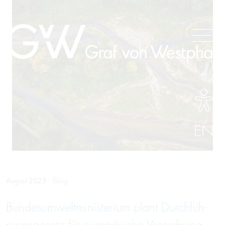
EN
Blog
August 2025
Bundes­umwelt­minis­terium plant Durch­füh­