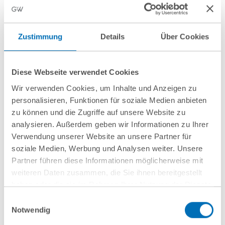
Erstellung, Überprüfung und Fortschreibung des
nationalen Wiederherstellungsplans gesetzlich zu
verankern.
Zustimmung
Details
Über Cookies
Im Zentrum steht ein neues Kapitel 1a im
Bundesnaturschutzgesetz (BNatSchG) mit den §§ 7a–
Diese Webseite verwendet Cookies
7d BNatSchG-E. Deren Inhalte sind:
Wir verwenden Cookies, um Inhalte und Anzeigen zu
personalisieren, Funktionen für soziale Medien anbieten
§ 7a BNatSchG-E etabliert die
gemeinsame
zu können und die Zugriffe auf unsere Website zu
Verantwortung von Bund und Ländern
bei der
analysieren. Außerdem geben wir Informationen zu Ihrer
W‑VO‑Umsetzung. Beide Ebenen sollen kooperieren
Verwendung unserer Website an unsere Partner für
und je ihren angemessenen Beitrag zur
soziale Medien, Werbung und Analysen weiter. Unsere
Zielerreichung gemäß Art. 4–13 W‑VO leisten.
Partner führen diese Informationen möglicherweise mit
§ 7b BNatSchG-E definiert das
Verfahren zur
weiteren Daten zusammen, die Sie ihnen bereitgestellt
Erstellung des nationalen Wiederherstellungsplans
:
haben oder die sie im Rahmen Ihrer Nutzung der Dienste
gesammelt haben. Sie geben Einwilligung zu unseren
Die relevanten Behörden bereiten die Angaben und
Einwilligungsauswahl
Cookies, wenn Sie unsere Webseite weiterhin nutzen.
Notwendig
Beiträge vor und übermitteln sie an das Bundesamt
Hinweis auf die Verarbeitung Ihrer personenbezogenen