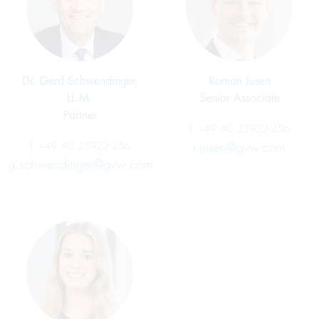
Dr. Gerd Schwendinger,
Roman Jusen
LL.M.
Senior Associate
Partner
T
+49 40 35922-256
T
+49 40 35922-256
r.jusen@gvw.com
g.schwendinger@gvw.com