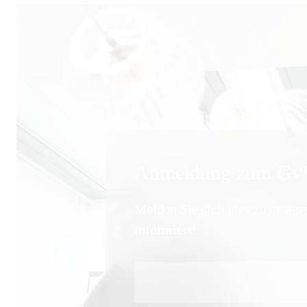
Anmeldung zum GvW
Melden Sie sich hier zu unser
informiert!