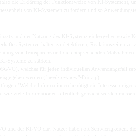
(also die Erklärung der Funktionsweise von KI-Systemen), u
emessenheit von KI-Systemen zu fördern und so Anwendungsfe
insatz und der Nutzung des KI-Systems einhergehen sowie Ke
erhaftes Systemverhalten zu detektieren, Reaktionszeiten z
deutung von Transparenz und die entsprechenden Maßnahmen in
n KI-Systeme zu stärken.
GVO), welches für jeden individuellen Anwendungsfall separ
preisgegeben werden ("need-to-know"-Prinzip).
ragen "Welche Informationen benötigt ein Interessenträger
ln, wie viele Informationen öffentlich gemacht werden müssen
GVO und der KI-VO dar. Nutzer haben oft Schwierigkeiten, di