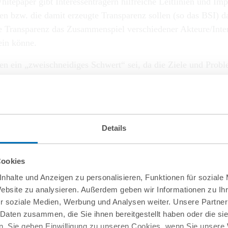
itepaper gibt Interessenträgern hilfreiche Leitlinien und I
bzw. die damit erzeugte Transparenz sollen (so das BSI) da
Transparenz das Zusammenspiel verschiedener Akteure/Intere
ein könne.
n ein „zweischneidiges Schwert“ sei, da die Ziele und Proble
lse und Hilfestellungen bleiben also nach wie vor viele Frag
ern sei darauf hingewiesen, dass die Kommission Leitlinien f
tabe d KI-VO).
Details
Cookies
nhalte und Anzeigen zu personalisieren, Funktionen für soziale
Website zu analysieren. Außerdem geben wir Informationen zu I
r soziale Medien, Werbung und Analysen weiter. Unsere Partner
 Daten zusammen, die Sie ihnen bereitgestellt haben oder die s
. Sie geben Einwilligung zu unseren Cookies, wenn Sie unsere 