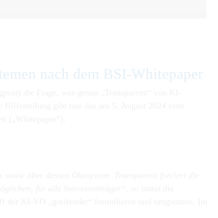
stemen nach dem BSI-Whitepaper
gpost
) die Frage, was genau „Transparenz“ von KI-
 Hilfestellung gibt nun das am 5. August 2024 vom
en
(„Whitepaper“).
s sowie über dessen Ökosystem. Transparenz forciert die
glichen, für alle Interessenträger“,
so lautet die
riff der KI-VO „greifender“ formulieren und umgrenzen. Im