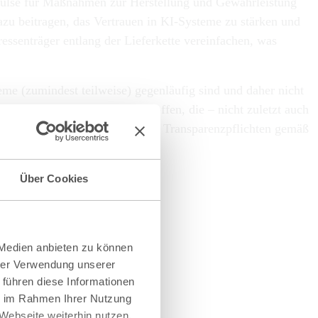
mpulse für Maßnahmen zur Herstellung und Gewährleistung
zu beitragen, das Vertrauen in KI-Systeme zu stärken und
ssenträger entlang der Lieferkette vereinfachen, was
me (zumindest teilweise) gegenläufig sind und daher nicht
en zur praktischen Umsetzung offen, die – nicht zuletzt auch
ür die praktische Umsetzung der Transparenzpflichten gemäß
Über Cookies
 Medien anbieten zu können
hrer Verwendung unserer
 führen diese Informationen
ie im Rahmen Ihrer Nutzung
Webseite weiterhin nutzen.