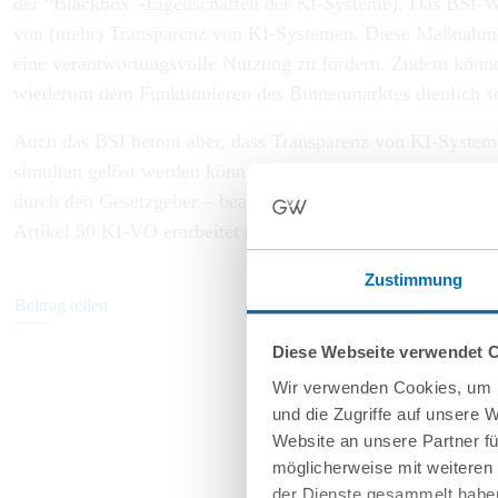
der “Blackbox”-Eigenschaften der KI-Systeme). Das BSI-Wh
von (mehr) Transparenz von KI-Systemen. Diese Maßnahmen 
eine verantwortungsvolle Nutzung zu fördern. Zudem könne 
wiederum dem Funktionieren des Binnenmarktes dienlich s
Auch das BSI betont aber, dass Transparenz von KI-Systeme
simultan gelöst werden können. Trotz vieler nützlicher Impu
durch den Gesetzgeber – beantwortet werden sollten. Insof
Artikel 50 KI-VO erarbeitet (siehe Art. 96 Absatz 1 Buchs
Zustimmung
Beitrag teilen
Diese Webseite verwendet 
Wir verwenden Cookies, um I
und die Zugriffe auf unsere 
Website an unsere Partner fü
möglicherweise mit weiteren
der Dienste gesammelt haben