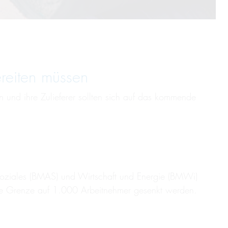
rei­ten müs­sen
nd ihre Zulieferer sollten sich auf das kommende
 Soziales (BMAS) und Wirtschaft und Energie (BMWi)
 die Grenze auf 1.000 Arbeitnehmer gesenkt werden.