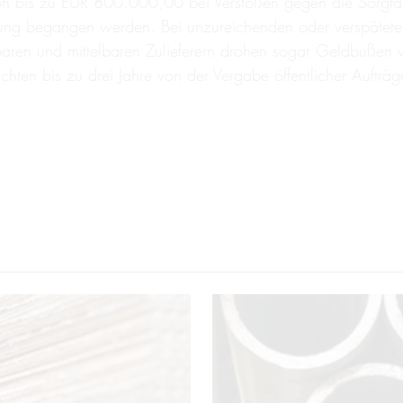
on bis zu EUR 800.000,00 bei Verstößen gegen die Sorgfal
tung begangen werden. Bei unzureichenden oder verspätete
baren und mittelbaren Zulieferern drohen sogar Geldbußen 
chten bis zu drei Jahre von der Vergabe öffentlicher Auftr