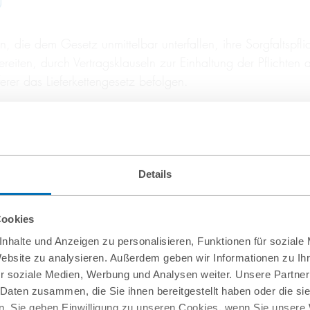
U
die dem Gesetz unmittelbar unterfallen, ihre Sorgfaltspflicht
reiten, durch Vertragsklauseln zur Einhaltung der Pflichten 
ferer das Lieferkettengesetz befolgen.
femaßnahmen
Details
 Risikomanagement einführen, das Risiken und Menschenrec
tragten benennen.
Cookies
rt werden, um angemessen auf die drohende Verwirklichung 
nhalte und Anzeigen zu personalisieren, Funktionen für soziale
isiken soll durch Vorbeugemaßnahmen vermieden werden.
Website zu analysieren. Außerdem geben wir Informationen zu I
Unternehmensleitung hat eine Erklärung zur Menschenrechts
r soziale Medien, Werbung und Analysen weiter. Unsere Partner
 Daten zusammen, die Sie ihnen bereitgestellt haben oder die s
 Lieferkette, müssen Unternehmen Abhilfemaßnahmen einleite
. Sie geben Einwilligung zu unseren Cookies, wenn Sie unsere 