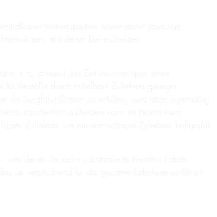
mittelbaren Vertragspartner sowie deren jeweilige
uf Unternehmen, mit denen keine direkten
d daher u.a. anhand des Einflussvermögens eines
für Verstöße durch mittelbare Zulieferer geringer
ie Sorgfaltspflichten zu erfüllen, wird aber regelmäßig
 Rechtsunsicherheit; außerdem kann im Nachhinein
lbarer Zulieferer wie ein unmittelbarer Zulieferer behandelt
n, von denen sie keine substantiierte Kenntnis haben.
 sie verpflichtend für die gesamte Lieferkette einführen