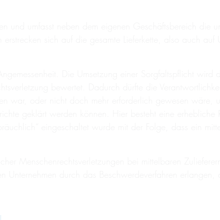
nden und umfasst neben dem eigenen Geschäftsbereich die un
hten erstrecken sich auf die gesamte Lieferkette, also auch a
er Angemessenheit. Die Umsetzung einer Sorgfaltspflicht wir
sverletzung bewertet. Dadurch dürfte die Verantwortlichkeit 
war, oder nicht doch mehr erforderlich gewesen wäre, um d
richte geklärt werden können. Hier besteht eine erhebliche
sbräuchlich“ eingeschaltet wurde mit der Folge, dass ein mitte
lcher Menschenrechtsverletzungen bei mittelbaren Zulieferer
nten Unternehmen durch das Beschwerdeverfahren erlangen, das