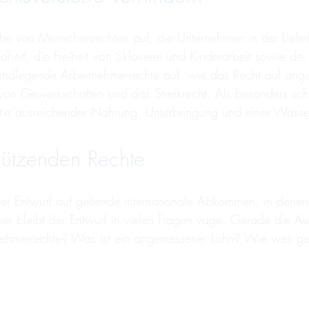
eihe von Menschenrechten auf, die Unternehmen in der Liefer
it, die Freiheit von Sklaverei und Kinderarbeit sowie der
rundlegende Arbeitnehmerrechte auf, wie das Recht auf a
 von Gewerkschaften und das Streikrecht. Als besonders s
tie ausreichender Nahrung, Unterbringung und einer Wasse
hützenden Rechte
der Entwurf auf geltende internationale Abkommen, in dene
er bleibt der Entwurf in vielen Fragen vage. Gerade die A
ehmerrechte? Was ist ein angemessener Lohn? Wie weit geht 