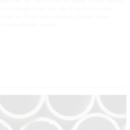
tspflichten vor. Noch höhere Bußgelder können verhängt
n Abhilfemaßnahmen oder der Nichterstellung eines
von bis zu 2% des Jahresumsatzes. Darüber hinaus
äge ausgeschlossen werden.