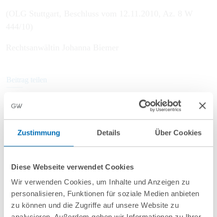
(OLG Stuttgart, Beschluss vom 12.11.2010, Az. 8 W
444/10)
Rechtsanwältin Johanna Biemer
Beitrag teilen
Zustimmung
Details
Über Cookies
Aktuelles
Diese Webseite verwendet Cookies
Wir verwenden Cookies, um Inhalte und Anzeigen zu
August 2026
Juli 2026
personalisieren, Funktionen für soziale Medien anbieten
zu können und die Zugriffe auf unsere Website zu
Kurz vor
Neue EU-
analysieren. Außerdem geben wir Informationen zu Ihrer