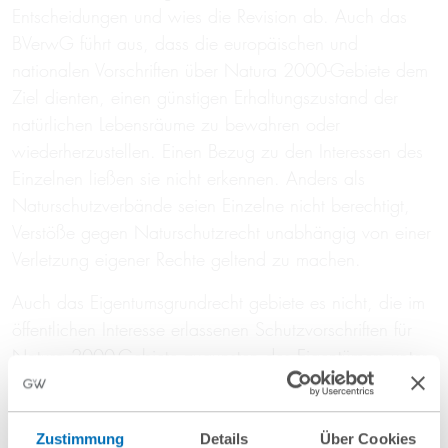
Entscheidungen und wies die Revision ab. Auch das
BVerwG führt aus, dass die europäischen und
nationalen Vorschriften über Natura 2000-Gebiete dem
Ziel dienten, einen günstigen Erhaltungszustand der
natürlichen Lebensräume zu bewahren oder
wiederherzustellen. Einen Bezug zu den Interessen des
Einzelnen ließen sie nicht erkennen. Anders als
Naturschutzverbände seien Einzelne nicht berechtigt,
Verstöße gegen Naturschutzrecht unabhängig von einer
Verletzung eigener Rechte geltend zu machen.
Auch das Eigentumsgrundrecht gebiete es nicht, die im
öffentlichen Interesse erlassenen Schutzvorschriften für
Natura 2000-Gebiete zugunsten des Eigentümers unter
Schutz gestellter Grundstücke als drittschützend
auszulegen und ihm ein Klagerecht einzuräumen.
Zustimmung
Details
Über Cookies