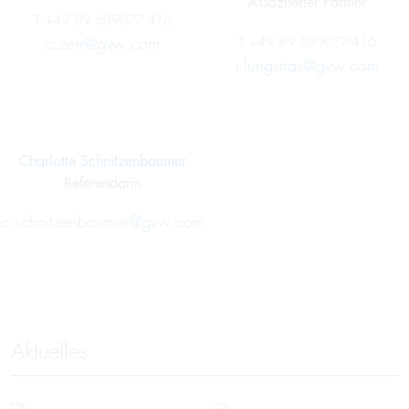
Assoziierter Partner
T
+49 89 689077-416
c.zerr@gvw.com
T
+49 89 689077-416
r.lungstras@gvw.com
Charlotte Schnitzenbaumer
Referendarin
c.schnitzenbaumer@gvw.com
Aktuelles