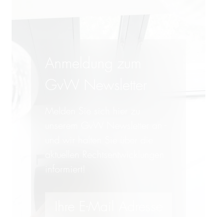
Anmeldung zum
GvW Newsletter
Melden Sie sich hier zu
unserem GvW Newsletter an -
und wir halten Sie über die
aktuellen Rechtsentwicklungen
informiert!