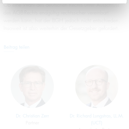
Ob eine Wahl des deutschen Rechts unter Ausschluss
des AGB-Rechts endgültig rechtssicher vereinbart
werden kann, hat der BGH jedoch nicht entschieden.
Insoweit ist also weiterhin der Gesetzgeber gefordert.
Beitrag teilen
Dr. Christian Zerr
Dr. Richard Lungstras, LL.M.
Partner
(UCT)