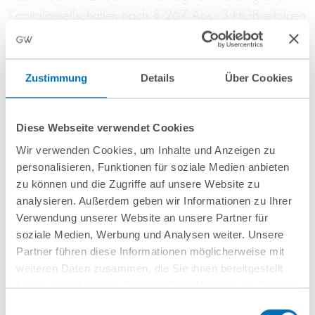
Kapitalgesellschaften nach § 267 Abs. 3 HGB erfolgen
soll. Dies geht in die richtige Richtung und greift die
Diskussion auf, die bereits im Zusammenhang mit dem
zum 1. April 2025 in Kraft getretenen Justizstandort-
Zustimmung
Details
Über Cookies
Stärkungsgesetz geführt worden ist, mit dem
insbesondere die sog. Commercial Courts eingeführt
wurden. Denn die Attraktivität dieser neu eingeführten
Diese Webseite verwendet Cookies
Commercial Courts und damit des Justizstandorts
Wir verwenden Cookies, um Inhalte und Anzeigen zu
Deutschland hängt auch davon ab, inwiefern die
personalisieren, Funktionen für soziale Medien anbieten
zu können und die Zugriffe auf unsere Website zu
Parteien Gefahr laufen, dass die Gerichte vertraglich
analysieren. Außerdem geben wir Informationen zu Ihrer
Vereinbartes aufgrund von AGB-Recht im Nachhinein als
Verwendung unserer Website an unsere Partner für
„unangemessen“ und damit unwirksam einstufen
soziale Medien, Werbung und Analysen weiter. Unsere
können. Somit bleibt abzuwarten, wie das im
Partner führen diese Informationen möglicherweise mit
Koalitionsvertrag formulierte Reformvorhaben umgesetzt
weiteren Daten zusammen, die Sie ihnen bereitgestellt
wird und ob dieses auch auf weitere
haben oder die sie im Rahmen Ihrer Nutzung der Dienste
Wirtschaftsteilnehmer erweitert wird, was
gesammelt haben. Sie geben Einwilligung zu unseren
Einwilligungsauswahl