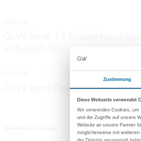
23 Juli 2026
GvW berät 13 Krankenhausträger 
im Bereich Pharma
10 Juli 2026
Zustimmung
GvW berät Openlaw beim Erwerb 
Diese Webseite verwendet 
Wir verwenden Cookies, um I
und die Zugriffe auf unsere 
Website an unsere Partner fü
Mehr Aktuelles anzeigen
möglicherweise mit weiteren
der Dienste gesammelt haben