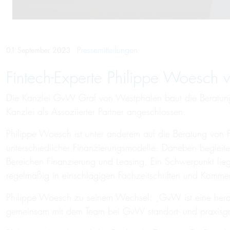
Pressemitteilungen
01 September 2023
Fintech-Experte Philippe Woesch 
Die Kanzlei GvW Graf von Westphalen baut die Beratu
Kanzlei als Assoziierter Partner angeschlossen.
Philippe Woesch ist unter anderem auf die Beratung von Fi
unterschiedlicher Finanzierungsmodelle. Daneben begleite
Bereichen Finanzierung und Leasing. Ein Schwerpunkt lieg
regelmäßig in einschlägigen Fachzeitschriften und Komm
Philippe Woesch zu seinem Wechsel: „GvW ist eine herausr
gemeinsam mit dem Team bei GvW standort- und praxisgr