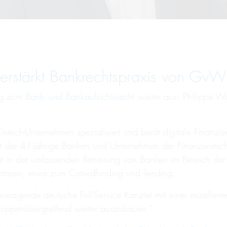
verstärkt Bankrechtspraxis von GvW
ng zum
Bank- und Bankaufsichtsrecht
weiter aus: Philippe Wo
ntech-Unternehmen spezialisiert und berät digitale Finanzie
t der 41-jährige Banken und Unternehmen der Finanzwirtsch
t in der umfassenden Betreuung von Banken im Bereich der A
entaren, etwa zum Crowdfunding und -lending.
agende deutsche Full-Service Kanzlei mit einer exzellenten
uppenübergreifend weiter auszubauen.“