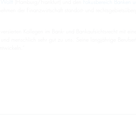
k Wolff
(Hamburg/Frankfurt) und den
Fokusbereich Banken un
rnehmen der Finanzwirtschaft standort- und rechtsgebietsü
versierten Kollegen im Bank- und Bankaufsichtsrecht mit ei
lich und menschlich sehr gut zu uns. Seine langjährige Beru
ntwickeln.“