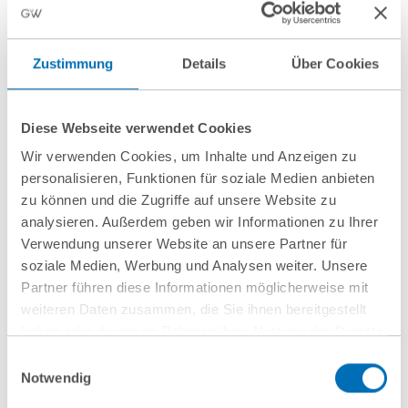
Pharma
Zustimmung
Details
Über Cookies
10 Juli 2026
GvW berät Openlaw beim Erwerb von
Diese Webseite verwendet Cookies
Firma.de aus der Insolvenz
Wir verwenden Cookies, um Inhalte und Anzeigen zu
personalisieren, Funktionen für soziale Medien anbieten
zu können und die Zugriffe auf unsere Website zu
analysieren. Außerdem geben wir Informationen zu Ihrer
Verwendung unserer Website an unsere Partner für
Mehr Aktuelles anzeigen
soziale Medien, Werbung und Analysen weiter. Unsere
Partner führen diese Informationen möglicherweise mit
weiteren Daten zusammen, die Sie ihnen bereitgestellt
haben oder die sie im Rahmen Ihrer Nutzung der Dienste
gesammelt haben. Sie geben Einwilligung zu unseren
Einwilligungsauswahl
Cookies, wenn Sie unsere Webseite weiterhin nutzen.
Notwendig
Hinweis auf die Verarbeitung Ihrer personenbezogenen