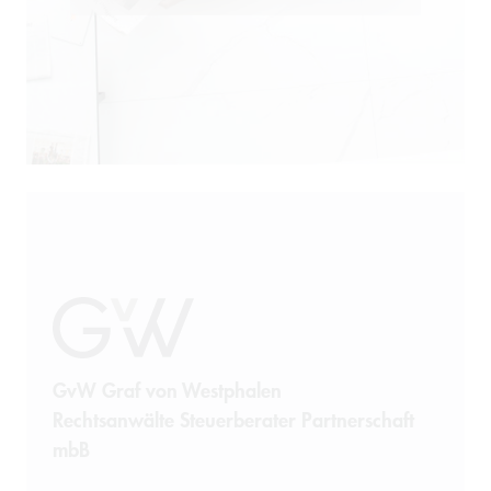
Öffentliches Wirtschaftsrecht
Patentrecht
Produkthaftung
Prozessführung
Restrukturierung und
Sanierung
Sanktionsrecht
Steuerrecht
GvW Graf von Westphalen
Rechtsanwälte Steuerberater Partnerschaft
Telekommunikation
mbB