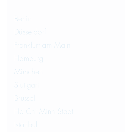
Transportrecht und Lagerrecht
Vergaberecht
Berlin
Versicherungsrecht
Düsseldorf
Vertriebsrecht
Frankfurt am Main
Wirtschaftsrecht
Hamburg
München
Wirtschaftsstrafrecht und
Steuerstrafrecht
Stuttgart
Brüssel
Ho Chi Minh Stadt
Istanbul