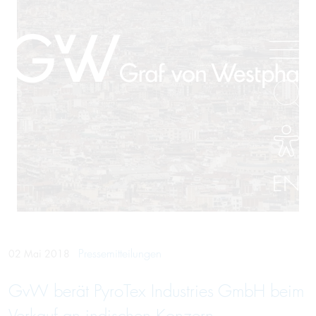
EN
Pressemitteilungen
02 Mai 2018
GvW berät PyroTex Industries GmbH beim