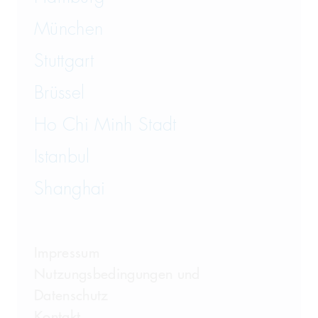
Wirtschaftsrecht
München
Wirtschaftsstrafrecht und
Steuerstrafrecht
Stuttgart
Brüssel
Ho Chi Minh Stadt
Istanbul
Shanghai
Impressum
Nutzungsbedingungen und
Datenschutz
Kontakt