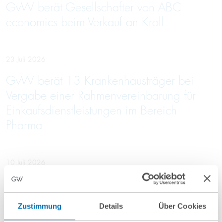
GvW berät Gesellschafter von ABC
economics beim Verkauf an Kroll
23 Juli 2026
GvW berät 13 Krankenhausträger bei
Vergabe einer Rahmenvereinbarung für
Einkaufsdienstleistungen im Bereich
Pharma
10 Juli 2026
GvW berät Openlaw beim Erwerb von
Firma.de aus der Insolvenz
Zustimmung
Details
Über Cookies