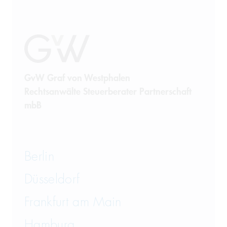
Restrukturierung und
Sanierung
Sanktionsrecht
Steuerrecht
GvW Graf von Westphalen
Rechtsanwälte Steuerberater Partnerschaft
Telekommunikation
mbB
Transportrecht und Lagerrecht
Vergaberecht
Berlin
Versicherungsrecht
Düsseldorf
Vertriebsrecht
Frankfurt am Main
Hamburg