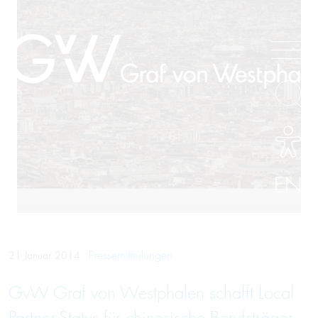
EN
Pressemitteilungen
21 Januar 2014
GvW Graf von Westphalen schafft Local