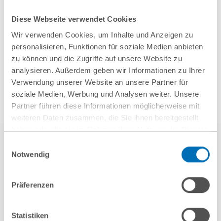
Diese Webseite verwendet Cookies
Wir verwenden Cookies, um Inhalte und Anzeigen zu
Mehr Aktuelles anzeigen
personalisieren, Funktionen für soziale Medien anbieten
zu können und die Zugriffe auf unsere Website zu
analysieren. Außerdem geben wir Informationen zu Ihrer
Verwendung unserer Website an unsere Partner für
soziale Medien, Werbung und Analysen weiter. Unsere
Partner führen diese Informationen möglicherweise mit
weiteren Daten zusammen, die Sie ihnen bereitgestellt
haben oder die sie im Rahmen Ihrer Nutzung der Dienste
gesammelt haben. Sie geben Einwilligung zu unseren
Einwilligungsauswahl
Cookies, wenn Sie unsere Webseite weiterhin nutzen.
Notwendig
Hinweis auf die Verarbeitung Ihrer personenbezogenen
Daten in den USA durch Google:
Indem Sie auf „Cookies
Präferenzen
akzeptieren“ klicken, willigen Sie zugleich gem. Art. 49 Abs. 1
S. 1 lit. a DSGVO darin ein, dass Ihre Daten in den USA
weitere Referenzen
verarbeitet werden. Die USA werden derzeit vom Europäischen
Statistiken