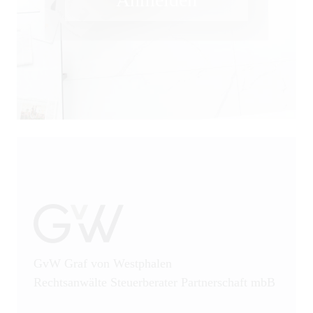
Öffentliches Wirtschaftsrecht
Patentrecht
Produkthaftung
Prozessführung
Restrukturierung und
Sanierung
Sanktionsrecht
Steuerrecht
GvW Graf von Westphalen
Rechtsanwälte Steuerberater Partnerschaft mbB
Telekommunikation