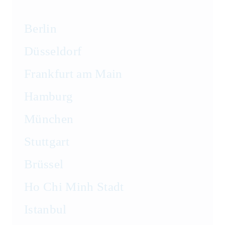
Transportrecht und
Lagerrecht
Berlin
Vergaberecht
Düsseldorf
Frankfurt am Main
Versicherungsrecht
Hamburg
Vertriebsrecht
München
Wirtschaftsrecht
Stuttgart
Wirtschaftsstrafrecht und
Brüssel
Steuerstrafrecht
Ho Chi Minh Stadt
Istanbul