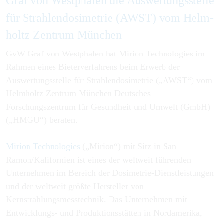
Graf von West­phalen die Aus­wer­tungs­stelle
für Strah­len­dosimetrie (AWST) vom Helm­
holtz Zen­trum Mün­chen
GvW Graf von Westphalen hat Mirion Technologies im
Rahmen eines Bieterverfahrens beim Erwerb der
Auswertungsstelle für Strahlendosimetrie („AWST“) vom
Helmholtz Zentrum München Deutsches
Forschungszentrum für Gesundheit und Umwelt (GmbH)
(„HMGU“) beraten.
Mirion Technologies
(„Mirion“) mit Sitz in San
Ramon/Kalifornien ist eines der weltweit führenden
Unternehmen im Bereich der Dosimetrie-Dienstleistungen
und der weltweit größte Hersteller von
Kernstrahlungsmesstechnik. Das Unternehmen mit
Entwicklungs- und Produktionsstätten in Nordamerika,