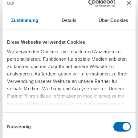
Pharma
Zustimmung
Details
Über Cookies
10 Juli 2026
Diese Webseite verwendet Cookies
GvW berät Openlaw beim Erwerb von
Wir verwenden Cookies, um Inhalte und Anzeigen zu
Firma.de aus der Insolvenz
personalisieren, Funktionen für soziale Medien anbieten
zu können und die Zugriffe auf unsere Website zu
analysieren. Außerdem geben wir Informationen zu Ihrer
Verwendung unserer Website an unsere Partner für
soziale Medien, Werbung und Analysen weiter. Unsere
Mehr Aktuelles anzeigen
Partner führen diese Informationen möglicherweise mit
weiteren Daten zusammen, die Sie ihnen bereitgestellt
haben oder die sie im Rahmen Ihrer Nutzung der Dienste
gesammelt haben. Sie geben Einwilligung zu unseren
Einwilligungsauswahl
Cookies, wenn Sie unsere Webseite weiterhin nutzen.
Notwendig
Hinweis auf die Verarbeitung Ihrer personenbezogenen