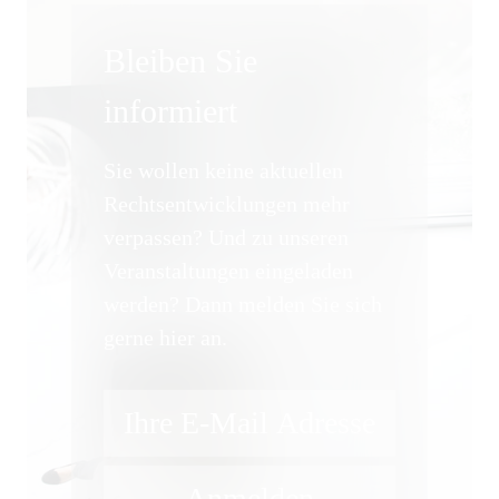
Insolvenzverwaltung und
Bleiben Sie
Insolvenzrecht
informiert
IP, Medien und Wettbewerb
Sie wollen keine aktuellen
IT und Datenschutz
Rechtsentwicklungen mehr
verpassen? Und zu unseren
Kapitalmarktrecht
Veranstaltungen eingeladen
werden? Dann melden Sie sich
Kartellrecht
gerne hier an.
Lebensmittelrecht und
Futtermittelrecht
M&A