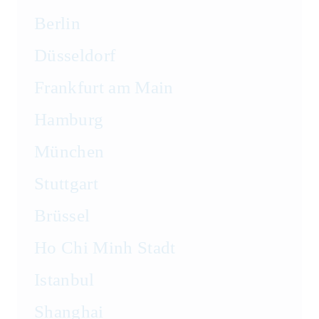
Lagerrecht
Berlin
Vergaberecht
Düsseldorf
Frankfurt am Main
Versicherungsrecht
Hamburg
Vertriebsrecht
München
Wirtschaftsrecht
Stuttgart
Wirtschaftsstrafrecht und
Brüssel
Steuerstrafrecht
Ho Chi Minh Stadt
Istanbul
Shanghai