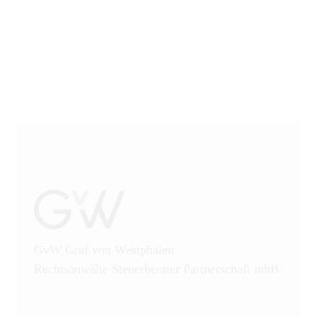
Öffentliches Wirtschaftsrecht
Patentrecht
Produkthaftung
Prozessführung
Restrukturierung und
Sanierung
Sanktionsrecht
Steuerrecht
GvW Graf von Westphalen
Rechtsanwälte Steuerberater Partnerschaft mbB
Telekommunikation
Transportrecht und