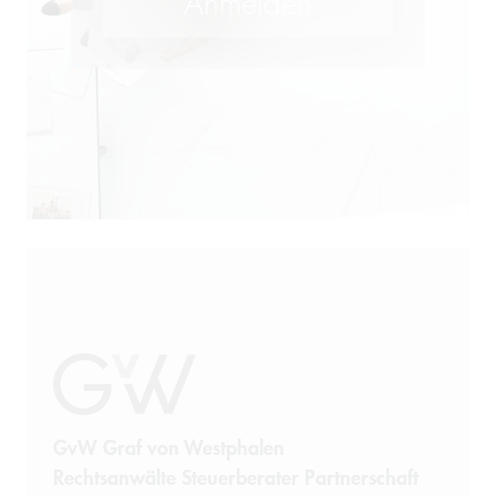
M&A
Öffentliches Wirtschaftsrecht
Patentrecht
Produkthaftung
Prozessführung
Restrukturierung und
Sanierung
Sanktionsrecht
Steuerrecht
GvW Graf von Westphalen
Rechtsanwälte Steuerberater Partnerschaft
Telekommunikation