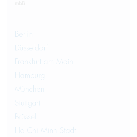
mbB
Transportrecht und Lagerrecht
Vergaberecht
Berlin
Versicherungsrecht
Düsseldorf
Vertriebsrecht
Frankfurt am Main
Wirtschaftsrecht
Hamburg
München
Wirtschaftsstrafrecht und
Steuerstrafrecht
Stuttgart
Brüssel
Ho Chi Minh Stadt