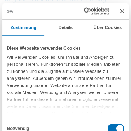
Einkaufsdienstleistungen im Bereich
Pharma
Zustimmung
Details
Über Cookies
10 Juli 2026
Diese Webseite verwendet Cookies
GvW berät Openlaw beim Erwerb von
Wir verwenden Cookies, um Inhalte und Anzeigen zu
Firma.de aus der Insolvenz
personalisieren, Funktionen für soziale Medien anbieten
zu können und die Zugriffe auf unsere Website zu
analysieren. Außerdem geben wir Informationen zu Ihrer
Verwendung unserer Website an unsere Partner für
soziale Medien, Werbung und Analysen weiter. Unsere
Mehr Aktuelles anzeigen
Partner führen diese Informationen möglicherweise mit
weiteren Daten zusammen, die Sie ihnen bereitgestellt
haben oder die sie im Rahmen Ihrer Nutzung der Dienste
gesammelt haben. Sie geben Einwilligung zu unseren
Einwilligungsauswahl
Cookies, wenn Sie unsere Webseite weiterhin nutzen.
Notwendig