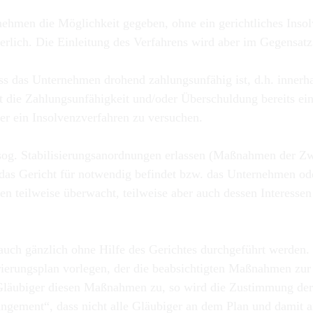
hmen die Möglichkeit gegeben, ohne ein gerichtliches Insolv
derlich. Die Einleitung des Verfahrens wird aber im Gegensat
ss das Unternehmen drohend zahlungsunfähig ist, d.h. innerh
 die Zahlungsunfähigkeit und/oder Überschuldung bereits ein
ber ein Insolvenzverfahren zu versuchen.
 sog. Stabilisierungsanordnungen erlassen (Maßnahmen der Z
s das Gericht für notwendig befindet bzw. das Unternehmen od
 teilweise überwacht, teilweise aber auch dessen Interessen ve
 auch gänzlich ohne Hilfe des Gerichtes durchgeführt werden.
ungsplan vorlegen, der die beabsichtigten Maßnahmen zur Sa
läubiger diesen Maßnahmen zu, so wird die Zustimmung der ü
ngement“, dass nicht alle Gläubiger an dem Plan und damit an