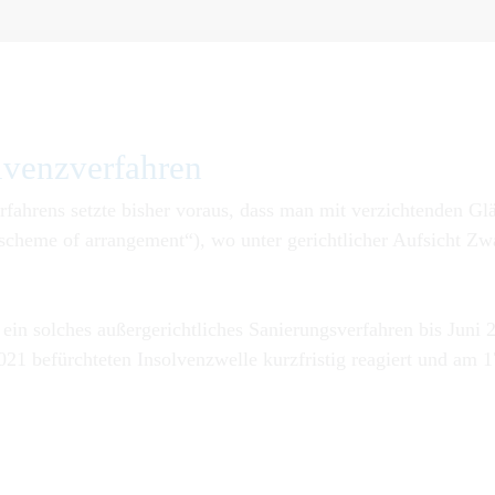
venz­ver­fah­ren
fahrens setzte bisher voraus, dass man mit verzichtenden G
scheme of arrangement“), wo unter gerichtlicher Aufsicht Zw
, ein solches außergerichtliches Sanierungsverfahren bis Jun
21 befürchteten Insolvenzwelle kurzfristig reagiert und am 1