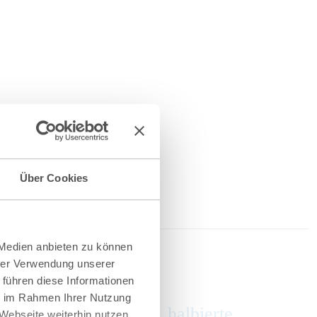
Über Cookies
 Medien anbieten zu können
hrer Verwendung unserer
 führen diese Informationen
ie im Rahmen Ihrer Nutzung
dnung: Höhere Zölle, halbierte
Webseite weiterhin nutzen.