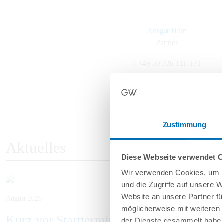
Ansgar Hain
Partner
T
+49 30 726 111-171
a.hain@gvw.com
Zustimmung
Aktuelles
Diese Webseite verwendet 
Wir verwenden Cookies, um I
und die Zugriffe auf unsere 
Website an unsere Partner fü
August 2026
möglicherweise mit weiteren
Kurz vor Starttermin der PPWR: Wichti
der Dienste gesammelt haben