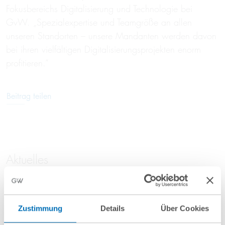
Fokusbereichs Digitalisierung und Technologie bei
GvW. „Spezialexpertise und Teamgröße an allen
unseren Standorten – unsere Mandanten werden davon
bei ihren vielfältigen Digitalisierungsprojekten enorm
profitieren.“
Beitrag teilen
Aktuelles
31 Juli 2026
Zustimmung
Details
Über Cookies
GvW Graf von Westphalen berät Union