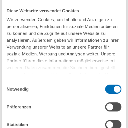
Investment bei Refinanzierung eines
Diese Webseite verwendet Cookies
Fachmarktzentrums in Würselen
Wir verwenden Cookies, um Inhalte und Anzeigen zu
personalisieren, Funktionen für soziale Medien anbieten
zu können und die Zugriffe auf unsere Website zu
31 Juli 2026
analysieren. Außerdem geben wir Informationen zu Ihrer
GvW berät Odin Group bei Übernahme
Verwendung unserer Website an unsere Partner für
von sysmind
soziale Medien, Werbung und Analysen weiter. Unsere
Partner führen diese Informationen möglicherweise mit
weiteren Daten zusammen, die Sie ihnen bereitgestellt
haben oder die sie im Rahmen Ihrer Nutzung der Dienste
28 Juli 2026
gesammelt haben. Sie geben Einwilligung zu unseren
Einwilligungsauswahl
GvW Graf von Westphalen Ziel eines
Cookies, wenn Sie unsere Webseite weiterhin nutzen.
Notwendig
Hinweis auf die Verarbeitung Ihrer personenbezogenen
Phishing-Angriffs
Daten in den USA durch Google:
Indem Sie auf „Cookies
Präferenzen
akzeptieren“ klicken, willigen Sie zugleich gem. Art. 49 Abs. 1
S. 1 lit. a DSGVO darin ein, dass Ihre Daten in den USA
24 Juli 2026
verarbeitet werden. Die USA werden derzeit vom Europäischen
Statistiken