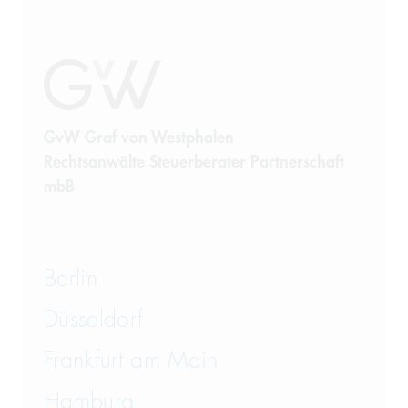
Restrukturierung und
Sanierung
Sanktionsrecht
Steuerrecht
GvW Graf von Westphalen
Rechtsanwälte Steuerberater Partnerschaft
Telekommunikation
mbB
Transportrecht und Lagerrecht
Vergaberecht
Berlin
Versicherungsrecht
Düsseldorf
Vertriebsrecht
Frankfurt am Main
Wirtschaftsrecht
Hamburg