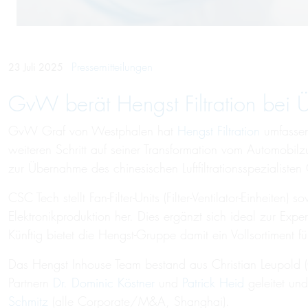
Pressemitteilungen
23 Juli 2025
GvW berät Hengst Filtration bei Ü
GvW Graf von Westphalen hat
Hengst Filtration
umfassend
weiteren Schritt auf seiner Transformation vom Automobil
zur Übernahme des chinesischen Luftfiltrationsspezialisten 
CSC Tech stellt Fan-Filter-Units (Filter-Ventilator-Einheite
Elektronikproduktion her. Dies ergänzt sich ideal zur Expe
Künftig bietet die Hengst-Gruppe damit ein Vollsortiment f
Das Hengst Inhouse Team bestand aus Christian Leupold
Partnern
Dr. Dominic Köstner
und
Patrick Heid
geleitet un
Schmitz
(alle Corporate/M&A, Shanghai).