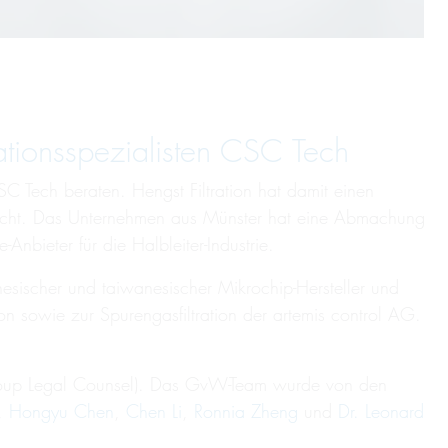
ationsspezialisten CSC Tech
SC Tech beraten. Hengst Filtration hat damit einen
 gemacht. Das Unternehmen aus Münster hat eine Abmachung
Anbieter für die Halbleiter-Industrie.
chinesischer und taiwanesischer Mikrochip-Hersteller und
ion sowie zur Spurengasfiltration der artemis control AG.
Group Legal Counsel). Das GvW-Team wurde von den
,
Hongyu Chen
,
Chen Li
,
Ronnia Zheng
und
Dr. Leonard