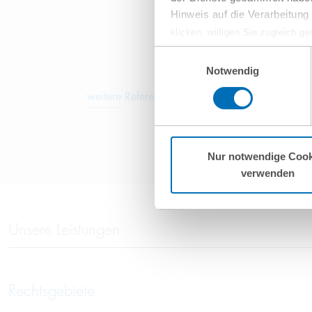
Hinweis auf die Verarbeitun
klicken, willigen Sie zugleich g
werden derzeit vom Europäische
Einwilligungsauswahl
eingeschätzt. Es besteht das R
Notwendig
ohne Rechtsbehelfsmöglichkeiten
weitere Referenzen
vorgehend beschriebene Übermitt
Mehr Informationen finden S
Nur notwendige Cook
verwenden
Unsere Leistungen
Rechtsgebiete