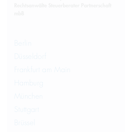
Rechtsanwälte Steuerberater Partnerschaft
Telekommunikation
mbB
Transportrecht und Lagerrecht
Vergaberecht
Berlin
Versicherungsrecht
Düsseldorf
Vertriebsrecht
Frankfurt am Main
Wirtschaftsrecht
Hamburg
München
Wirtschaftsstrafrecht und
Steuerstrafrecht
Stuttgart
Brüssel