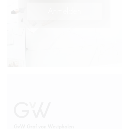
M&A
Öffentliches Wirtschaftsrecht
Patentrecht
Produkthaftung
Prozessführung
Restrukturierung und
Sanierung
Sanktionsrecht
Steuerrecht
GvW Graf von Westphalen