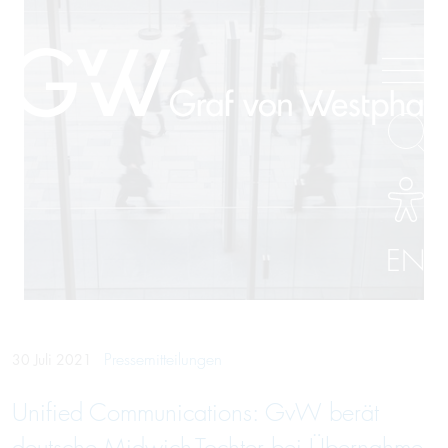
EN
Pressemitteilungen
30 Juli 2021
Unified Communications: GvW berät