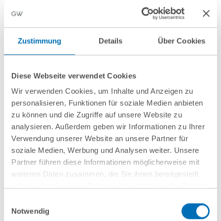
Einkaufsdienstleistungen im Bereich
Pharma
Zustimmung
Details
Über Cookies
10 Juli 2026
GvW berät Openlaw beim Erwerb von
Diese Webseite verwendet Cookies
Firma.de aus der Insolvenz
Wir verwenden Cookies, um Inhalte und Anzeigen zu
personalisieren, Funktionen für soziale Medien anbieten
zu können und die Zugriffe auf unsere Website zu
analysieren. Außerdem geben wir Informationen zu Ihrer
Verwendung unserer Website an unsere Partner für
Mehr Aktuelles anzeigen
soziale Medien, Werbung und Analysen weiter. Unsere
Partner führen diese Informationen möglicherweise mit
weiteren Daten zusammen, die Sie ihnen bereitgestellt
haben oder die sie im Rahmen Ihrer Nutzung der Dienste
gesammelt haben. Sie geben Einwilligung zu unseren
Einwilligungsauswahl
Cookies, wenn Sie unsere Webseite weiterhin nutzen.
Notwendig