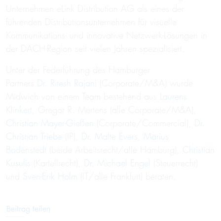
Unternehmen eLink Distribution AG als eines der
führenden Distributionsunternehmen für visuelle
Kommunikations- und innovative Netzwerk-Lösungen in
der DACH-Region seit vielen Jahren spezialisiert.
Unter der Federführung des Hamburger
Partners
Dr. Ritesh Rajani
(Corporate/M&A) wurde
Midwich von einem Team bestehend aus
Laurens
Klinkert
, Gregor R. Mertens (alle Corporate/M&A),
Christian Mayer-Gießen
(Corporate/Commercial),
Dr.
Christian Triebe
(IP),
Dr. Malte Evers
,
Marius
Bodenstedt
(beide Arbeitsrecht/alle Hamburg),
Christian
Kusulis
(Kartellrecht),
Dr. Michael Engel
(Steuerrecht)
und
Sven-Erik Holm
(IT/alle Frankfurt) beraten.
Beitrag teilen