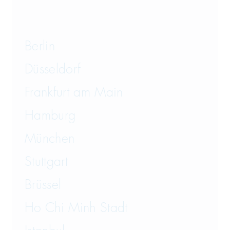
Transportrecht und Lagerrecht
Vergaberecht
Berlin
Versicherungsrecht
Düsseldorf
Vertriebsrecht
Frankfurt am Main
Wirtschaftsrecht
Hamburg
München
Wirtschaftsstrafrecht und
Steuerstrafrecht
Stuttgart
Brüssel
Ho Chi Minh Stadt