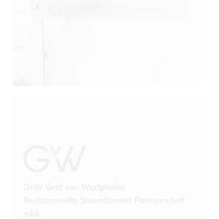
Öffentliches Wirtschaftsrecht
Patentrecht
Produkthaftung
Prozessführung
Restrukturierung und
Sanierung
Sanktionsrecht
Steuerrecht
GvW Graf von Westphalen
Rechtsanwälte Steuerberater Partnerschaft
Telekommunikation
mbB