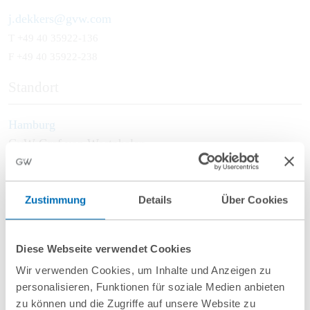
j.dekkers@gvw.com
T
+49 40 35922-136
F +49 40 35922-238
Standort
Hamburg
GvW Graf von Westphalen
Poststraße 9 – Alte Post
20354 Hamburg
Zustimmung
Details
Über Cookies
Schwerpunkte
Baurecht
Diese Webseite verwendet Cookies
Baubegleitende Rechtsberatung
Wir verwenden Cookies, um Inhalte und Anzeigen zu
Prozessführung
personalisieren, Funktionen für soziale Medien anbieten
zu können und die Zugriffe auf unsere Website zu
Mehrparteienverträge (IPA)