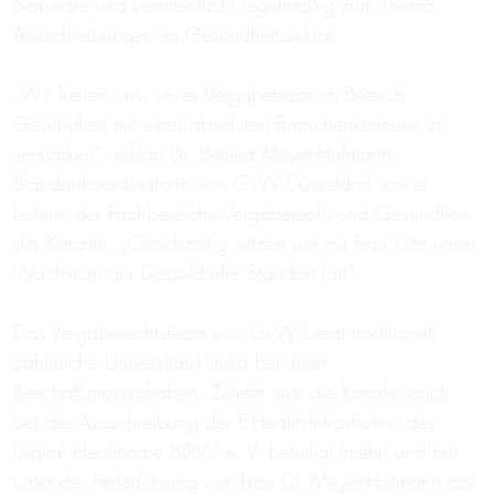
Seminare und veröffentlicht regelmäßig zum Thema
Ausschreibungen im Gesundheitssektor.
„Wir freuen uns, unser Vergabeteam im Bereich
Gesundheit mit einer absoluten Branchenkennerin zu
verstärken“, erklärt
Dr. Bettina Meyer-Hofmann
,
Standortkoordinatorin von GvW Düsseldorf sowie
Leiterin der Fachbereiche Vergaberecht und Gesundheit
der Kanzlei. „Gleichzeitig setzen wir mit Frau Lotz unser
Wachstum am Düsseldorfer Standort fort“.
Das Vergaberechtsteam von GvW berät traditionell
zahlreiche Universitätsklinika bei ihren
Beschaffungsvorhaben. Zuletzt war die Kanzlei auch
bei der Ausschreibung der E-Health-Infrastruktur des
Digital Healthcare NRW e. V. beteiligt (
mehr
) und hat
unter der Federführung von Frau Dr. Meyer-Hofmann das