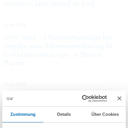
economics beim Verkauf an Kroll
23 Juli 2026
GvW berät 13 Krankenhausträger bei
Vergabe einer Rahmenvereinbarung für
Einkaufsdienstleistungen im Bereich
Pharma
10 Juli 2026
GvW berät Openlaw beim Erwerb von
Firma.de aus der Insolvenz
Zustimmung
Details
Über Cookies