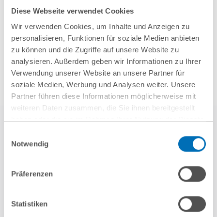
Diese Webseite verwendet Cookies
Mehr Aktuelles anzeigen
Wir verwenden Cookies, um Inhalte und Anzeigen zu
personalisieren, Funktionen für soziale Medien anbieten
zu können und die Zugriffe auf unsere Website zu
analysieren. Außerdem geben wir Informationen zu Ihrer
Verwendung unserer Website an unsere Partner für
soziale Medien, Werbung und Analysen weiter. Unsere
Partner führen diese Informationen möglicherweise mit
weiteren Daten zusammen, die Sie ihnen bereitgestellt
haben oder die sie im Rahmen Ihrer Nutzung der Dienste
gesammelt haben. Sie geben Einwilligung zu unseren
Einwilligungsauswahl
Cookies, wenn Sie unsere Webseite weiterhin nutzen.
Notwendig
Hinweis auf die Verarbeitung Ihrer personenbezogenen
Daten in den USA durch Google:
Indem Sie auf „Cookies
Präferenzen
akzeptieren“ klicken, willigen Sie zugleich gem. Art. 49 Abs. 1
weitere Referenzen
S. 1 lit. a DSGVO darin ein, dass Ihre Daten in den USA
verarbeitet werden. Die USA werden derzeit vom Europäischen
Statistiken
Gerichtshof als ein Land mit einem nach EU-Standards