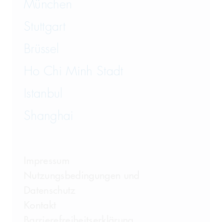
München
Wirtschaftsstrafrecht und
Steuerstrafrecht
Stuttgart
Brüssel
Ho Chi Minh Stadt
Istanbul
Shanghai
Impressum
Nutzungsbedingungen und
Datenschutz
Kontakt
Barrierefreiheitserklärung