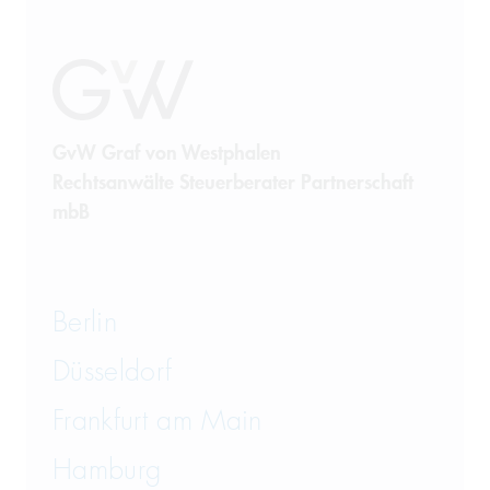
Sanierung
Sanktionsrecht
Steuerrecht
GvW Graf von Westphalen
Rechtsanwälte Steuerberater Partnerschaft
Telekommunikation
mbB
Transportrecht und Lagerrecht
Vergaberecht
Berlin
Versicherungsrecht
Düsseldorf
Vertriebsrecht
Frankfurt am Main
Wirtschaftsrecht
Hamburg