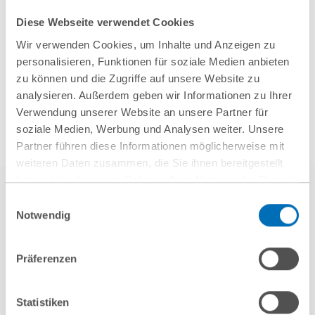
Diese Webseite verwendet Cookies
Mehr Aktuelles anzeigen
Wir verwenden Cookies, um Inhalte und Anzeigen zu
personalisieren, Funktionen für soziale Medien anbieten
zu können und die Zugriffe auf unsere Website zu
analysieren. Außerdem geben wir Informationen zu Ihrer
Verwendung unserer Website an unsere Partner für
soziale Medien, Werbung und Analysen weiter. Unsere
Partner führen diese Informationen möglicherweise mit
weiteren Daten zusammen, die Sie ihnen bereitgestellt
haben oder die sie im Rahmen Ihrer Nutzung der Dienste
gesammelt haben. Sie geben Einwilligung zu unseren
Einwilligungsauswahl
Cookies, wenn Sie unsere Webseite weiterhin nutzen.
Notwendig
Hinweis auf die Verarbeitung Ihrer personenbezogenen
Daten in den USA durch Google:
Indem Sie auf „Cookies
Präferenzen
akzeptieren“ klicken, willigen Sie zugleich gem. Art. 49 Abs. 1
S. 1 lit. a DSGVO darin ein, dass Ihre Daten in den USA
weitere Referenzen
verarbeitet werden. Die USA werden derzeit vom Europäischen
Statistiken