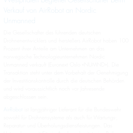
West­phalen be­glei­tet Ge­sell­schaf­ter beim
Ver­kauf von AirRobot an Nordic
Unmanned
Die Gesellschafter des führenden deutschen
Drohnenentwicklers und -herstellers AirRobot haben 100
Prozent ihrer Anteile am Unternehmen an das
norwegische Technologieunternehmen Nordic
Unmanned verkauft (Euronext Oslo «NUMND»). Die
Transaktion steht unter dem Vorbehalt der Genehmigung
der Investitionskontrolle durch die deutschen Behörden
und wird voraussichtlich noch vor Jahresende
abgeschlossen sein.
AirRobot
ist langjähriger Lieferant für die Bundeswehr
sowohl für Drohnensysteme als auch für Wartungs-,
Reparatur- und Überholungsdienstleistungen. Das