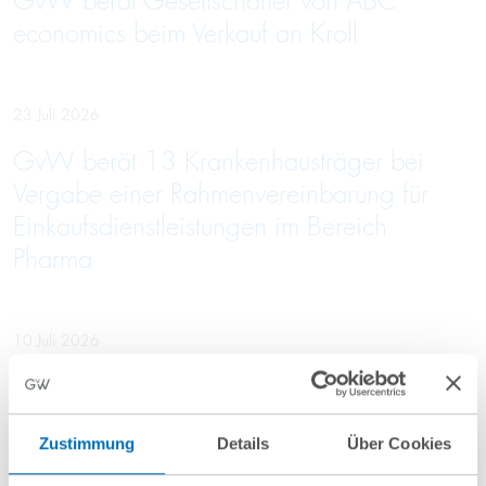
GvW berät Gesellschafter von ABC
economics beim Verkauf an Kroll
23 Juli 2026
GvW berät 13 Krankenhausträger bei
Vergabe einer Rahmenvereinbarung für
Einkaufsdienstleistungen im Bereich
Pharma
10 Juli 2026
GvW berät Openlaw beim Erwerb von
Firma.de aus der Insolvenz
Zustimmung
Details
Über Cookies