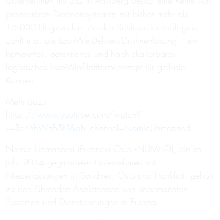
Unternehmen mit Sitz in Arnsberg besitzt eine Reihe von
proprietären Drohnensystemen mit bisher mehr als
16.000 Flugstunden. Zu den Schlüsseltechnologien
zählt u.a. die Last-Mile-Delivery-Drohnenlösung – ein
komplettes, patentiertes und hoch skalierbares
logistisches Last-Mile-Plattformkonzept für globale
Kunden.
Mehr dazu:
https://www.youtube.com/watch?
v=Rc4hhWzB5KI&ab_channel=NordicUnmanned
Nordic Unmanned (Euronext Oslo «NUMND), ein im
Jahr 2014 gegründetes Unternehmen mit
Niederlassungen in Sandnes, Oslo und Frankfurt, gehört
zu den führenden Anbietenden von unbemannten
Systemen und Dienstleistungen in Europa.