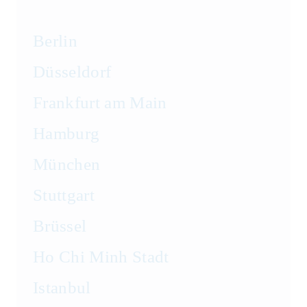
Transportrecht und
Lagerrecht
Berlin
Vergaberecht
Düsseldorf
Frankfurt am Main
Versicherungsrecht
Hamburg
Vertriebsrecht
München
Wirtschaftsrecht
Stuttgart
Wirtschaftsstrafrecht und
Brüssel
Steuerstrafrecht
Ho Chi Minh Stadt
Istanbul