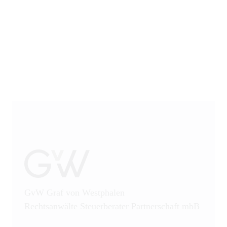
Öffentliches Wirtschaftsrecht
Patentrecht
Produkthaftung
Prozessführung
Restrukturierung und
Sanierung
Sanktionsrecht
Steuerrecht
GvW Graf von Westphalen
Rechtsanwälte Steuerberater Partnerschaft mbB
Telekommunikation