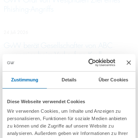
GvW Graf von Westphalen Ziel eines
Phishing-Angriffs
24 Juli 2026
GvW berät Gesellschafter von ABC
economics beim Verkauf an Kroll
23 Juli 2026
Zustimmung
Details
Über Cookies
GvW berät 13 Krankenhausträger bei
Vergabe einer Rahmenvereinbarung für
Diese Webseite verwendet Cookies
Einkaufsdienstleistungen im Bereich
Wir verwenden Cookies, um Inhalte und Anzeigen zu
Pharma
personalisieren, Funktionen für soziale Medien anbieten
zu können und die Zugriffe auf unsere Website zu
analysieren. Außerdem geben wir Informationen zu Ihrer