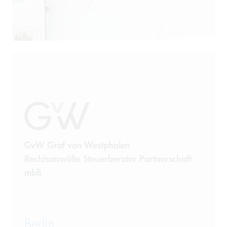
Produkthaftung
Prozessführung
Restrukturierung und
Sanierung
Sanktionsrecht
Steuerrecht
GvW Graf von Westphalen
Rechtsanwälte Steuerberater Partnerschaft
Telekommunikation
mbB
Transportrecht und Lagerrecht
Vergaberecht
Berlin