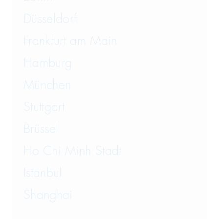
Versicherungsrecht
Düsseldorf
Vertriebsrecht
Frankfurt am Main
Wirtschaftsrecht
Hamburg
München
Wirtschaftsstrafrecht und
Steuerstrafrecht
Stuttgart
Brüssel
Ho Chi Minh Stadt
Istanbul
Shanghai