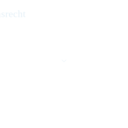
srecht
lvenzrecht