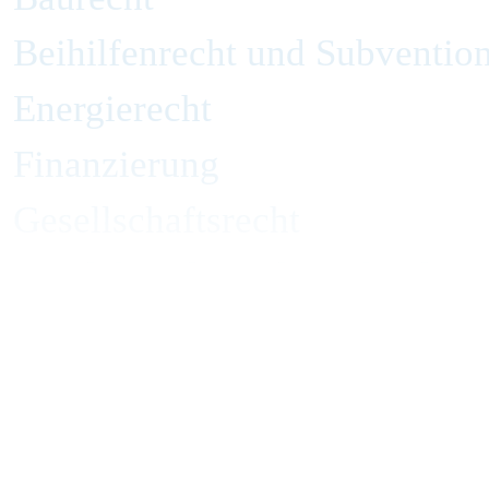
Beihilfenrecht und Subvention
Energierecht
Finanzierung
Gesellschaftsrecht
Handelsrecht und Zivilrecht
Immobilienrecht
Insolvenzverwaltung und Inso
IP, Medien und Wettbewerb