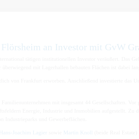
Flörsheim an Investor mit GvW Gr
ernational tätigen institutionellen Investor veräußert. Das G
 überwiegend mit Lagerhallen bebauten Flächen ist dabei lang
lich von Frankfurt erworben. Anschließend investierte das U
 Familienunternehmen mit insgesamt 44 Gesellschaften. Vor g
tsfeldern Energie, Industrie und Immobilien aufgestellt. Zu
on Industrieparks und Gewerbeflächen.
Hans-Joachim Lagier
sowie
Martin Knoll
(beide Real Estate) 