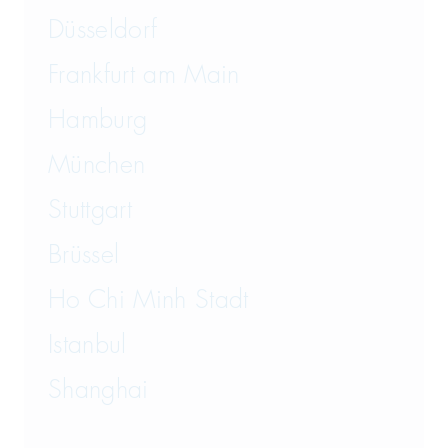
Versicherungsrecht
Düsseldorf
Vertriebsrecht
Frankfurt am Main
Wirtschaftsrecht
Hamburg
München
Wirtschaftsstrafrecht und
Steuerstrafrecht
Stuttgart
Brüssel
Ho Chi Minh Stadt
Istanbul
Shanghai