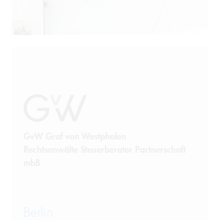
Produkthaftung
Prozessführung
Restrukturierung und
Sanierung
Sanktionsrecht
Steuerrecht
GvW Graf von Westphalen
Rechtsanwälte Steuerberater Partnerschaft
Telekommunikation
mbB
Transportrecht und Lagerrecht
Vergaberecht
Berlin