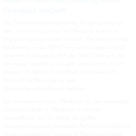
Biotech-Unter­nehmen BioSpring erwirbt
Grund­stück mit GvW
Das Biotechnologie-Unternehmen BioSpring wird auf
dem „Innovationscampus“ in Offenbach eine neue
Hightech-Produktionsstätte errichten. Der entsprechende
Kaufvertrag mit der INNO Innovationscampus GmbH,
einer Immobiliengesellschaft der Stadt Offenbach, für
den neuen Standort wurde jetzt unterzeichnet. GvW-
Partnerin
Dr. Bettina Schmitt-Rady
(Immobilienrecht,
Frankfurt) hat BioSpring bei den
Kaufvertragsverhandlungen begleitet.
Der Innovationscampus Offenbach auf dem ehemaligen
Clariant-Gelände in Offenbach ist mit einer
Gesamtfläche von 36 Hektar die größte
zusammenhängende innerstädtische Entwicklungsfläche
für eine gewerbliche Nutzung im Rhein-Main-Gebiet.