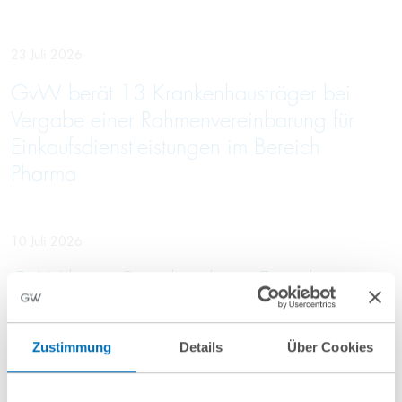
23 Juli 2026
GvW berät 13 Krankenhausträger bei
Vergabe einer Rahmenvereinbarung für
Einkaufsdienstleistungen im Bereich
Pharma
10 Juli 2026
GvW berät Openlaw beim Erwerb von
Firma.de aus der Insolvenz
Zustimmung
Details
Über Cookies