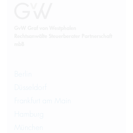
Sanktionsrecht
Steuerrecht
GvW Graf von Westphalen
Rechtsanwälte Steuerberater Partnerschaft
Telekommunikation
mbB
Transportrecht und Lagerrecht
Vergaberecht
Berlin
Versicherungsrecht
Düsseldorf
Vertriebsrecht
Frankfurt am Main
Wirtschaftsrecht
Hamburg
München
Wirtschaftsstrafrecht und