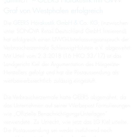
„amtlich“ – GEERS Hörakustik mit GvW
Graf von Westphalen erfolgreich
Die
GEERS Hörakustik GmbH & Co. KG
; (inzwischen
unter SONOVA Retail Deutschland GmbH firmierend)
hat erfolgreich einen UWG-Unterlassungsanspruch der
Verbraucherzentrale Schleswig-Holstein e.V. abgewehrt:
Mit Urteil vom 2.3.2018 (16 HKO 33/17) ist das
Landgericht Kiel der Argumentation des Hörgeräte-
Herstellers gefolgt und hat die Postaussendung als
wettbewerbsrechtlich zulässig eingestuft.
Die Verbraucherzentrale hatte GEERS abgemahnt, da
das Unternehmen auf seiner Werbepost Formulierungen
wie „Offizielle Benachrichtigungs-Unterlagen“
verwendete. Zu Unrecht, wie jetzt das LG Kiel urteilte.
Die Postaussendung sei weder irreführend noch