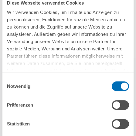
Diese Webseite verwendet Cookies
Mehr Aktuelles anzeigen
Wir verwenden Cookies, um Inhalte und Anzeigen zu
personalisieren, Funktionen für soziale Medien anbieten
zu können und die Zugriffe auf unsere Website zu
analysieren. Außerdem geben wir Informationen zu Ihrer
Verwendung unserer Website an unsere Partner für
soziale Medien, Werbung und Analysen weiter. Unsere
Partner führen diese Informationen möglicherweise mit
weiteren Daten zusammen, die Sie ihnen bereitgestellt
haben oder die sie im Rahmen Ihrer Nutzung der Dienste
gesammelt haben. Sie geben Einwilligung zu unseren
Einwilligungsauswahl
Cookies, wenn Sie unsere Webseite weiterhin nutzen.
Notwendig
Hinweis auf die Verarbeitung Ihrer personenbezogenen
Daten in den USA durch Google:
Indem Sie auf „Cookies
Präferenzen
akzeptieren“ klicken, willigen Sie zugleich gem. Art. 49 Abs. 1
weitere Referenzen
S. 1 lit. a DSGVO darin ein, dass Ihre Daten in den USA
verarbeitet werden. Die USA werden derzeit vom Europäischen
Statistiken
Gerichtshof als ein Land mit einem nach EU-Standards